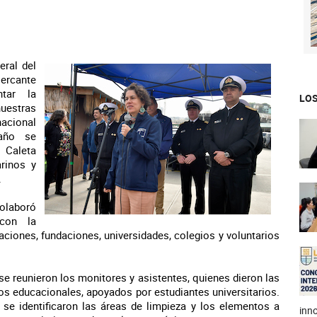
eral del
rcante
tar la
LOS
uestras
nacional
año se
 Caleta
arinos y
.
colaboró
con la
zaciones, fundaciones, universidades, colegios y voluntarios
e reunieron los monitores y asistentes, quienes dieron las
os educacionales, apoyados por estudiantes universitarios.
 se identificaron las áreas de limpieza y los elementos a
inno