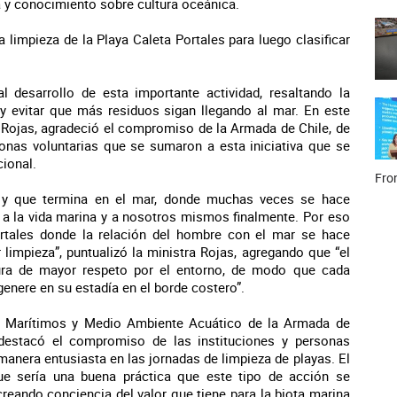
da y conocimiento sobre cultura oceánica.
 limpieza de la Playa Caleta Portales para luego clasificar
.
al desarrollo de esta importante actividad, resaltando la
 y evitar que más residuos sigan llegando al mar. En este
 Rojas, agradeció el compromiso de la Armada de Chile, de
onas voluntarias que se sumaron a esta iniciativa que se
cional.
Fron
n y que termina en el mar, donde muchas veces se hace
o a la vida marina y a nosotros mismos finalmente. Por eso
ortales donde la relación del hombre con el mar se hace
 limpieza”, puntualizó la ministra Rojas, agregando que “el
tura de mayor respeto por el entorno, de modo que cada
genere en su estadía en el borde costero”.
es Marítimos y Medio Ambiente Acuático de la Armada de
, destacó el compromiso de las instituciones y personas
manera entusiasta en las jornadas de limpieza de playas. El
ue sería una buena práctica que este tipo de acción se
creando conciencia del valor que tiene para la biota marina