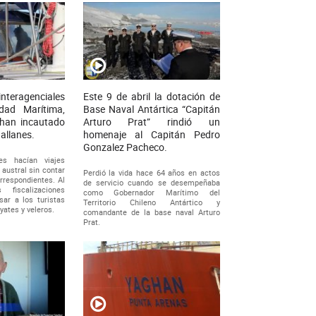
teragenciales
Este 9 de abril la dotación de
idad Marítima,
Base Naval Antártica “Capitán
han incautado
Arturo Prat” rindió un
allanes.
homenaje al Capitán Pedro
Gonzalez Pacheco.
s hacían viajes
 austral sin contar
Perdió la vida hace 64 años en actos
rrespondientes. Al
de servicio cuando se desempeñaba
fiscalizaciones
como Gobernador Marítimo del
sar a los turistas
Territorio Chileno Antártico y
yates y veleros.
comandante de la base naval Arturo
Prat.