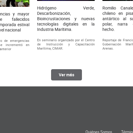
Hidrógeno Verde,
Romilio Canal
Descarbonización,
chileno en pisa
ncias y mayor
Bioincrustaciones y nuevas
antártico al s
e fallecidos
tecnologías digitales en la
polar, narra 
mporada estival
Industria Marítima.
hecho.
vel nacional
En seminario organizado por el Centro
Reportaje de Franci
ro de emergencias
de Instrucción y Capacitación
Gobernación Mar
se incrementó en
Marítima, CIMAR.
Arenas.
 anterior
Ver más
Quiénes Somos
Términ