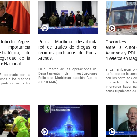
 Roberto Zegers
Policía Marítima desarticula
Operativos in
 importancia
red de tráfico de drogas en
entre la Autor
stratégica, de
recintos portuarios de Punta
Aduanas y PDI 
eguridad de la
Arenas.
4 veleros en Mag
e Nacional.
En el marco de las operaciones del
●La embarcacione
Departamento de Investigaciones
turísticos en la zona
7, coronado con la
Policiales Marítimas sección Austral
con los permisos co
iones a los marinos
(DIPOLMAR).
momento de las 
 parte de sus vidas
intentaron hacer pa
como tripulantes de 