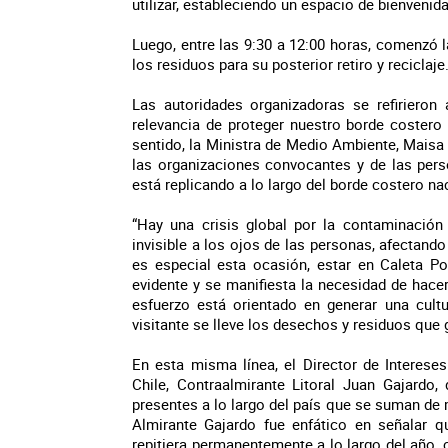
utilizar, estableciendo un espacio de bienveni
Luego, entre las 9:30 a 12:00 horas, comenzó la
los residuos para su posterior retiro y reciclaje
Las autoridades organizadoras se refirieron 
relevancia de proteger nuestro borde costero
sentido, la Ministra de Medio Ambiente, Maisa
las organizaciones convocantes y de las pers
está replicando a lo largo del borde costero na
“Hay una crisis global por la contaminació
invisible a los ojos de las personas, afectand
es especial esta ocasión, estar en Caleta P
evidente y se manifiesta la necesidad de hacer
esfuerzo está orientado en generar una cul
visitante se lleve los desechos y residuos que 
En esta misma línea, el Director de Interes
Chile, Contraalmirante Litoral Juan Gajardo
presentes a lo largo del país que se suman de 
Almirante Gajardo fue enfático en señalar q
repitiera permanentemente a lo largo del año, 