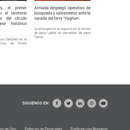
es, el primer
Armada desplegó operativo de
r el territorio
búsqueda y salvamento ante la
ur del círculo
varada del ferry “Yaghan.
ese histórico
La emergencia se registró en el sector
de paso Labbé en cercanías de paso
Tamar.
sco Sanches de la
ítima de Punta
SIGUENOS EN:
os de Uso
Políticas de Privacidad
Publicite con Nosotros