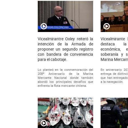
Vicealmirantre Oxley reiteró la
Vicealmirante
intención de la Armada de
destaca la
proponer un segundo registro
económica, e
con bandera de conveniencia
soberanía y s
para el cabotaje.
Marina Mercant
Lo planteó en la conmemoración del
En aniversario 20
208º Aniversario de la Marina
entrega de distinc
Mercante Nacional donde también
que han entregado
abordó los principales desafíos que
a la navegación.
enfrenta la flota mercante chilena.