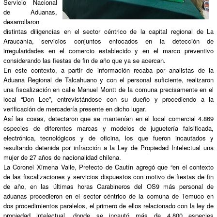
Servicio Nacional
de Aduanas,
desarrollaron
distintas diligencias en el sector céntrico de la capital regional de La
Araucanía, servicios conjuntos enfocados en la detección de
irregularidades en el comercio establecido y en el marco preventivo
considerando las fiestas de fin de año que ya se acercan.
En este contexto, a partir de información recaba por analistas de la
Aduana Regional de Talcahuano y con el personal suficiente, realizaron
una fiscalización en calle Manuel Montt de la comuna precisamente en el
local “Don Lee”, entrevistándose con su dueño y procediendo a la
verificación de mercadería presente en dicho lugar.
Así las cosas, detectaron que se mantenían en el local comercial 4.869
especies de diferentes marcas y modelos de juguetería falsificada,
electrónica, tecnológicos y de oficina, los que fueron incautados y
resultando detenida por infracción a la Ley de Propiedad Intelectual una
mujer de 27 años de nacionalidad chilena.
La Coronel Ximena Valle, Prefecto de Cautín agregó que “en el contexto
de las fiscalizaciones y servicios dispuestos con motivo de fiestas de fin
de año, en las últimas horas Carabineros del OS9 más personal de
aduanas procedieron en el sector céntrico de la comuna de Temuco en
dos procedimientos paralelos, el primero de ellos relacionado con la ley de
propiedad intelectual, donde se incautó más de 4.800 especies