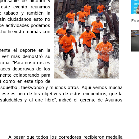
ponsable de alcohol y
 este evento reunimos
de tabaco y también la
 sin ciudadanos esto no
Fron
o de actividades podemos
hecho he visto mamás con
ente el deporte en la
a vez más demostró su
zona. “Para nosotros es
dades deportivas de los
mente colaborando para
sí como en este tipo de
básquetbol, taekwondo y muchos otros. Aquí vemos mucha
y ese es uno de los objetivos de estos encuentros, que la
aludables y al aire libre”, indicó el gerente de Asuntos
A pesar que todos los corredores recibieron medalla