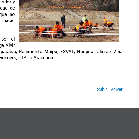
tador y
idad de
nque no
y hacer
 por el
e Vivir
lparaíso, Regimiento Maipo, ESVAL, Hospital Clínico Viña
 Runners, e IP La Araucana.
Subir
Volver