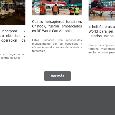
Cuatro helicópteros forestales
Chinook, fueron embarcados
4 helicópteros 
en DP World San Antonio.
incorpora 7
World para ser
to eléctricos y
Estados Unidos
 operación de
Estas unidades son reconocidas
mundialmente por su capacidad y
Cuatro helicópteros
eficiencia en el combate de incendios
terminal multiprop
forestales
en San Antonio, para.
s en llegar a un
 central de Chile.
Ver más