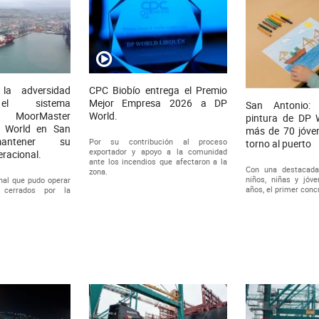
la adversidad
CPC Biobío entrega el Premio
 el sistema
Mejor Empresa 2026 a DP
San Antonio:
o MoorMaster
World.
pintura de DP 
P World en San
más de 70 jóven
mantener su
Por su contribución al proceso
torno al puerto
exportador y apoyo a la comunidad
eracional.
ante los incendios que afectaron a la
Con una destacada
zona.
niños, niñas y jóv
nal que pudo operar
años, el primer concu
 cerrados por la