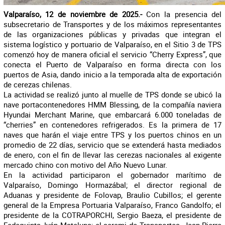
Valparaíso, 12 de noviembre de 2025.-
Con la presencia del
subsecretario de Transportes y de los máximos representantes
de las organizaciones públicas y privadas que integran el
sistema logístico y portuario de Valparaíso, en el Sitio 3 de TPS
comenzó hoy de manera oficial el servicio “Cherry Express”, que
conecta el Puerto de Valparaíso en forma directa con los
puertos de Asia, dando inicio a la temporada alta de exportación
de cerezas chilenas.
La actividad se realizó junto al muelle de TPS donde se ubicó la
nave portacontenedores HMM Blessing, de la compañía naviera
Hyundai Merchant Marine, que embarcará 6.000 toneladas de
“cherries” en contenedores refrigerados. Es la primera de 17
naves que harán el viaje entre TPS y los puertos chinos en un
promedio de 22 días, servicio que se extenderá hasta mediados
de enero, con el fin de llevar las cerezas nacionales al exigente
mercado chino con motivo del Año Nuevo Lunar.
En la actividad participaron el gobernador marítimo de
Valparaíso, Domingo Hormazábal; el director regional de
Aduanas y presidente de Folovap, Braulio Cubillos; el gerente
general de la Empresa Portuaria Valparaíso, Franco Gandolfo; el
presidente de la COTRAPORCHI, Sergio Baeza, el presidente de
Fedequinta, Iván Mateluna; el seremi de Transportes, Jean Pierre