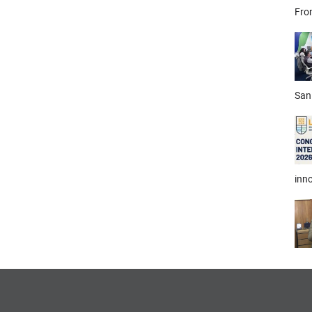
Fron
San
inno