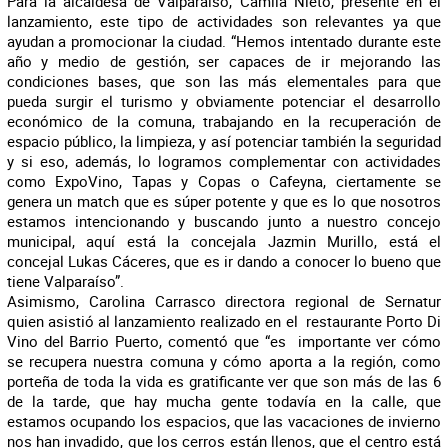
Para la alcaldesa de Valparaíso, Camila Nieto, presente en el
lanzamiento, este tipo de actividades son relevantes ya que
ayudan a promocionar la ciudad. “Hemos intentado durante este
año y medio de gestión, ser capaces de ir mejorando las
condiciones bases, que son las más elementales para que
pueda surgir el turismo y obviamente potenciar el desarrollo
económico de la comuna, trabajando en la recuperación de
espacio público, la limpieza, y así potenciar también la seguridad
y si eso, además, lo logramos complementar con actividades
como ExpoVino, Tapas y Copas o Cafeyna, ciertamente se
genera un match que es súper potente y que es lo que nosotros
estamos intencionando y buscando junto a nuestro concejo
municipal, aquí está la concejala Jazmin Murillo, está el
concejal Lukas Cáceres, que es ir dando a conocer lo bueno que
tiene Valparaíso”.
Asimismo, Carolina Carrasco directora regional de Sernatur
quien asistió al lanzamiento realizado en el restaurante Porto Di
Vino del Barrio Puerto, comentó que “es importante ver cómo
se recupera nuestra comuna y cómo aporta a la región, como
porteña de toda la vida es gratificante ver que son más de las 6
de la tarde, que hay mucha gente todavía en la calle, que
estamos ocupando los espacios, que las vacaciones de invierno
nos han invadido, que los cerros están llenos, que el centro está