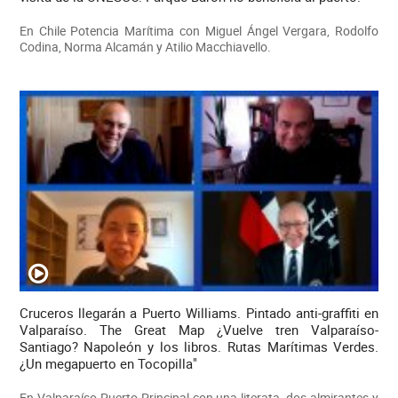
En Chile Potencia Marítima con Miguel Ángel Vergara, Rodolfo
Codina, Norma Alcamán y Atilio Macchiavello.
Cruceros llegarán a Puerto Williams. Pintado anti-graffiti en
Valparaíso. The Great Map ¿Vuelve tren Valparaíso-
Santiago? Napoleón y los libros. Rutas Marítimas Verdes.
¿Un megapuerto en Tocopilla"
En Valparaíso Puerto Principal con una literata, dos almirantes y