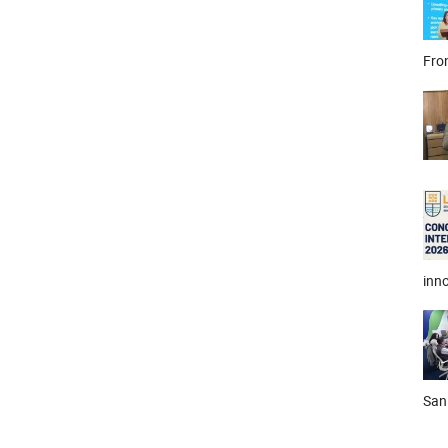
Fron
inno
San