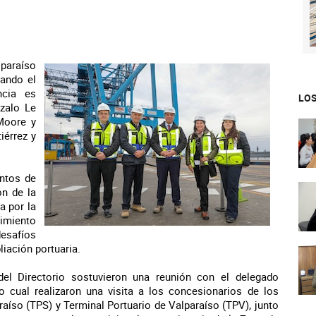
lparaíso
cando el
ncia es
LOS
nzalo Le
 Moore y
iérrez y
entos de
ón de la
a por la
uimiento
desafíos
iación portuaria.
del Directorio sostuvieron una reunión con el delegado
lo cual realizaron una visita a los concesionarios de los
raíso (TPS) y Terminal Portuario de Valparaíso (TPV), junto