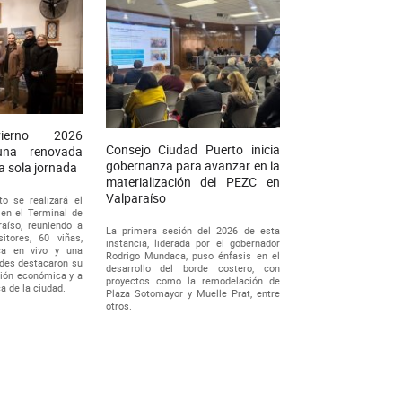
vierno 2026
Consejo Ciudad Puerto inicia
una renovada
gobernanza para avanzar en la
a sola jornada
materialización del PEZC en
Valparaíso
to se realizará el
 en el Terminal de
aíso, reuniendo a
La primera sesión del 2026 de esta
tores, 60 viñas,
instancia, liderada por el gobernador
ca en vivo y una
Rodrigo Mundaca, puso énfasis en el
ades destacaron su
desarrollo del borde costero, con
ción económica y a
proyectos como la remodelación de
a de la ciudad.
Plaza Sotomayor y Muelle Prat, entre
otros.