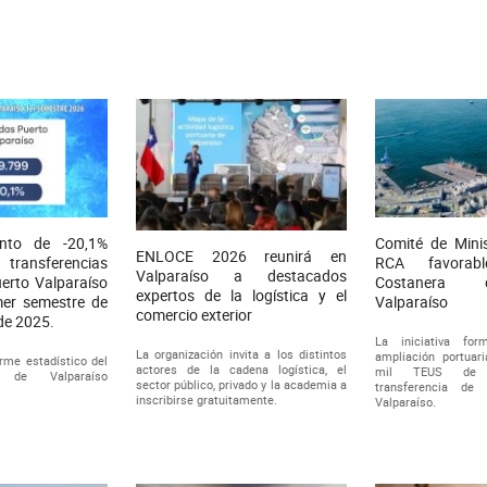
ento de -20,1%
Comité de Mini
ENLOCE 2026 reunirá en
s transferencias
RCA favorab
Valparaíso a destacados
erto Valparaíso
Costanera 
expertos de la logística y el
mer semestre de
Valparaíso
comercio exterior
de 2025.
La iniciativa fo
La organización invita a los distintos
ampliación portuar
orme estadístico del
actores de la cadena logística, el
mil TEUS de 
o de Valparaíso
sector público, privado y la academia a
transferencia de
inscribirse gratuitamente.
Valparaíso.