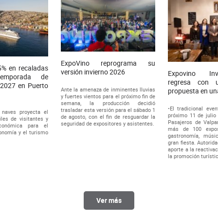
ExpoVino reprograma su
% en recaladas
versión invierno 2026
Expovino In
temporada de
regresa con 
-2027 en Puerto
Ante la amenaza de inminentes lluvias
propuesta en un
y fuertes vientos para el próximo fin de
semana, la producción decidió
•El tradicional even
trasladar esta versión para el sábado 1
 naves proyecta el
próximo 11 de julio
de agosto, con el fin de resguardar la
es de visitantes y
Pasajeros de Valpar
seguridad de expositores y asistentes.
conómica para el
más de 100 exposi
onomía y el turismo
gastronomía, músi
gran fiesta. Autorid
aporte a la reactiva
la promoción turístic
Ver más