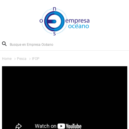
Home
Pesca
IFOP