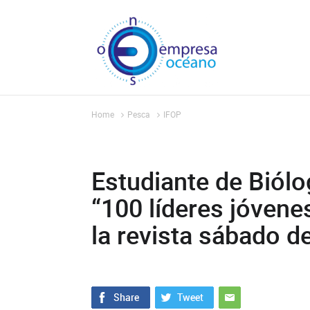
Home
Pesca
IFOP
Estudiante de Biól
“100 líderes jóvene
la revista sábado d