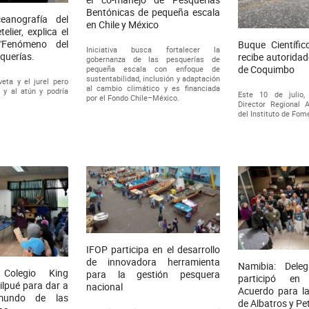
Bentónicas de pequeña escala
eanografía del
en Chile y México
elier, explica el
"Fenómeno del
Buque Científic
Iniciativa busca fortalecer la
squerías.
recibe autoridad
gobernanza de las pesquerías de
de Coquimbo
pequeña escala con enfoque de
sustentabilidad, inclusión y adaptación
eta y el jurel pero
al cambio climático y es financiada
o y al atún y podría
Este 10 de julio,
por el Fondo Chile–México.
.
Director Regional
del Instituto de Fome
IFOP participa en el desarrollo
de innovadora herramienta
Namibia: Deleg
 Colegio King
para la gestión pesquera
participó en
lpué para dar a
nacional
Acuerdo para l
mundo de las
de Albatros y Pe