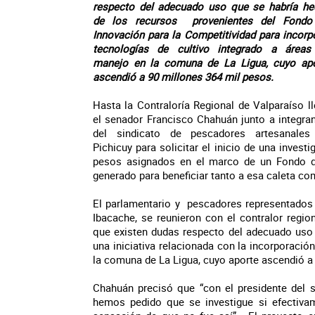
respecto del adecuado uso que se habría h
de los recursos provenientes del Fondo
Innovación para la Competitividad para incorp
tecnologías de cultivo integrado a áreas
manejo en la comuna de La Ligua, cuyo apo
ascendió a 90 millones 364 mil pesos.
Hasta la Contraloría Regional de Valparaíso l
el senador Francisco Chahuán junto a integra
del sindicato de pescadores artesanales
Pichicuy para solicitar el inicio de una inves
pesos asignados en el marco de un Fondo de
generado para beneficiar tanto a esa caleta co
El parlamentario y pescadores representados p
Ibacache, se reunieron con el contralor regio
que existen dudas respecto del adecuado uso 
una iniciativa relacionada con la incorporació
la comuna de La Ligua, cuyo aporte ascendió a
Chahuán precisó que “con el presidente del s
hemos pedido que se investigue si efectivame