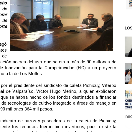
echo
 de
orar
 de
rte
LOS
legó
ntes
 de
tigación acerca del uso que se dio a más de 90 millones de
 Innovación para la Competitividad (FIC) a un proyecto
mo a la de Los Molles.
or el presidente del sindicato de caleta Pichicuy, Viterbo
nal de Valparaíso, Víctor Hugo Merino, a quien explicaron
que se habría hecho de los fondos destinados a financiar
n de tecnologías de cultivo integrado a áreas de manejo en
 90 millones 364 mil pesos.
inno
indicato de buzos y pescadores de la caleta de Pichicuy,
nte los recursos fueron bien invertidos, pues existe la