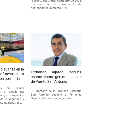
respecto del primer semestre de 2025,
mientras que el movimiento de
contenedores aumentó 3,5%.
so avanza en la
Fernando Gajardo Vásquez
 infraestructura
asume como gerente general
ón portuaria
de Puerto San Antonio
ados en España
El Directorio de la Empresa Portuaria
zar el diseño del
San Antonio designó a Fernando
era y sus espacios
Gajardo Vásquez como gerente...
ndo la seguridad y
cto de desarrollo.