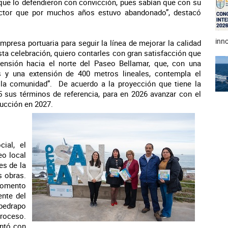
 que lo defendieron con convicción, pues sabían que con su
ector que por muchos años estuvo abandonado”, destacó
inno
mpresa portuaria para seguir la línea de mejorar la calidad
sta celebración, quiero contarles con gran satisfacción que
ensión hacia el norte del Paseo Bellamar, que, con una
s y una extensión de 400 metros lineales, contempla el
 la comunidad”. De acuerdo a la proyección que tiene la
5 sus términos de referencia, para en 2026 avanzar con el
rucción en 2027.
ial, el
o local
es de la
s obras.
 fomento
ente del
bedrapo
proceso.
ontó con