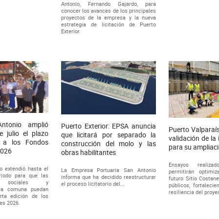
Antonio, Fernando Gajardo, para
conocer los avances de los principales
proyectos de la empresa y la nueva
estrategia de licitación de Puerto
Exterior.
ntonio amplió
Puerto Exterior: EPSA anuncia
Puerto Valparaí
 julio el plazo
que licitará por separado la
validación de la
r a los Fondos
construcción del molo y las
para su ampliaci
2026
obras habilitantes
Ensayos realiz
o extendió hasta el
La Empresa Portuaria San Antonio
permitirán optimi
riodo para que las
informa que ha decidido reestructurar
futuro Sitio Costan
es sociales y
el proceso licitatorio del...
públicos, fortalecie
 la comuna puedan
resiliencia del proye
rta edición de los
es 2026.