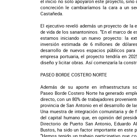
el inicio no solo apoyaron este proyecto, sino
concreción le cambiaríamos la cara a un s
Castañeda.
El ejecutivo reveló además un proyecto de la e
de vida de los sanantoninos. “En el marco de e
estamos iniciando un nuevo proyecto: la ext
inversión estimada de 6 millones de dólare
desarrollo de nuevos espacios públicos para
empresa portuaria, el proyecto tendría en 202
diseño y licitar obras. Así comenzaría la const
PASEO BORDE COSTERO NORTE
Además de su aporte en infraestructura soc
Paseo Borde Costero Norte ha generado emple
directo, con un 80% de trabajadores provenient
provincia de San Antonio en el desarrollo de la
Una muestra de integración comunitaria y de
del capital humano que, en opinión del presid
Directorio de Puerto San Antonio, Eduardo A
Bustos, ha sido un factor importante en este 
“Hemos tenido un trabajo participativo que c