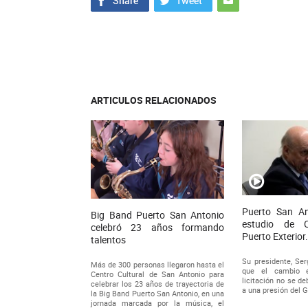
ARTICULOS RELACIONADOS
Puerto San An
Big Band Puerto San Antonio
estudio de 
celebró 23 años formando
Puerto Exterior
talentos
Su presidente, Ser
Más de 300 personas llegaron hasta el
que el cambio 
Centro Cultural de San Antonio para
licitación no se de
celebrar los 23 años de trayectoria de
a una presión del 
la Big Band Puerto San Antonio, en una
jornada marcada por la música, el