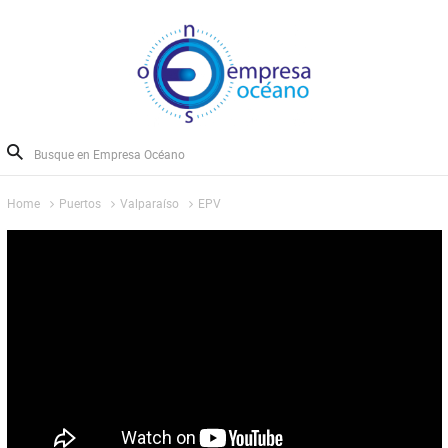
Home
Puertos
Valparaíso
EPV