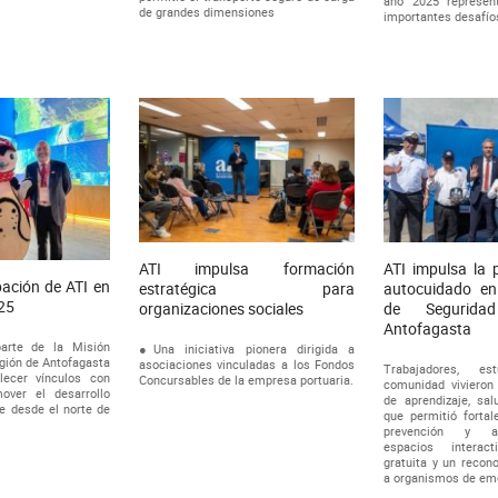
año 2025 represen
de grandes dimensiones
importantes desafíos
ATI impulsa formación
ATI impulsa la 
pación de ATI en
estratégica para
autocuidado en
25
organizaciones sociales
de Segurid
Antofagasta
parte de la Misión
●Una iniciativa pionera dirigida a
gión de Antofagasta
asociaciones vinculadas a los Fondos
Trabajadores, e
alecer vínculos con
Concursables de la empresa portuaria.
comunidad vivieron 
over el desarrollo
de aprendizaje, sal
le desde el norte de
que permitió fortal
prevención y a
espacios interact
gratuita y un recon
a organismos de eme