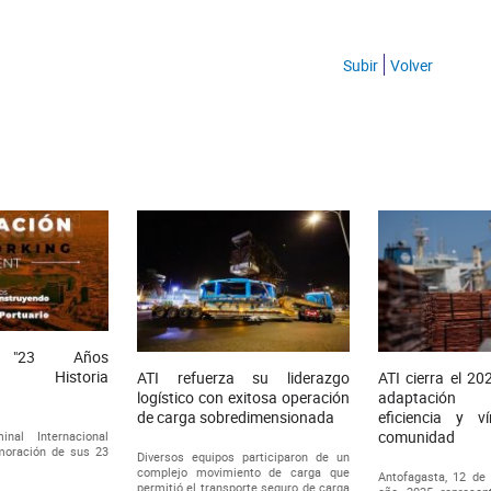
Subir
Volver
g "23 Años
do Historia
ATI refuerza su liderazgo
ATI cierra el 2
logístico con exitosa operación
adaptación 
de carga sobredimensionada
eficiencia y v
comunidad
inal Internacional
moración de sus 23
Diversos equipos participaron de un
complejo movimiento de carga que
Antofagasta, 12 de 
permitió el transporte seguro de carga