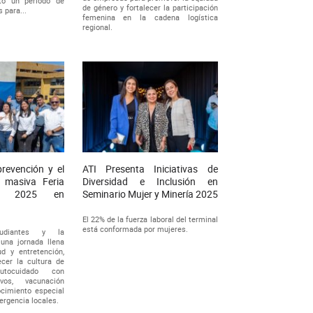
tó un período de
de género y fortalecer la participación
 para...
femenina en la cadena logística
regional.
prevención y el
ATI Presenta Iniciativas de
 masiva Feria
Diversidad e Inclusión en
ad 2025 en
Seminario Mujer y Minería 2025
El 22% de la fuerza laboral del terminal
está conformada por mujeres.
studiantes y la
una jornada llena
ud y entretención,
ecer la cultura de
utocuidado con
ivos, vacunación
ocimiento especial
rgencia locales.