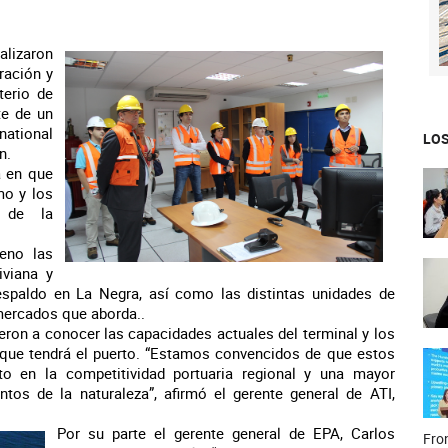
lizaron
ración y
terio de
te de un
ational
LOS
n.
a en que
mo y los
 de la
eno las
iviana y
espaldo en La Negra, así como las distintas unidades de
 mercados que aborda..
ron a conocer las capacidades actuales del terminal y los
que tendrá el puerto. “Estamos convencidos de que estos
o en la competitividad portuaria regional y una mayor
ntos de la naturaleza”, afirmó el gerente general de ATI,
Por su parte el gerente general de EPA, Carlos
Fron