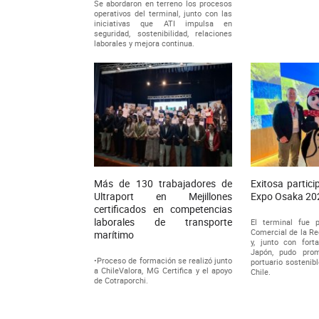
Se abordaron en terreno los procesos
operativos del terminal, junto con las
iniciativas que ATI impulsa en
seguridad, sostenibilidad, relaciones
laborales y mejora continua.
Más de 130 trabajadores de
Exitosa partici
Ultraport en Mejillones
Expo Osaka 20
certificados en competencias
laborales de transporte
El terminal fue 
Comercial de la Re
marítimo
y, junto con fort
Japón, pudo prom
•Proceso de formación se realizó junto
portuario sostenib
a ChileValora, MG Certifica y el apoyo
Chile.
de Cotraporchi.