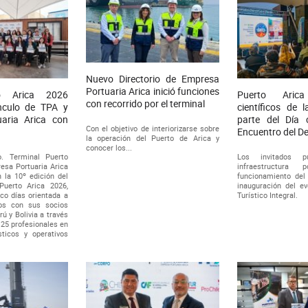
Nuevo Directorio de Empresa
Portuaria Arica inició funciones
o Arica 2026
Puerto Aric
con recorrido por el terminal
ínculo de TPA y
científicos de
aria Arica con
parte del Día 
Con el objetivo de interiorizarse sobre
Encuentro del De
la operación del Puerto de Arica y
conocer los...
o. Terminal Puerto
Los invitados p
esa Portuaria Arica
infraestructura
n la 10º edición del
funcionamiento del 
uerto Arica 2026,
inauguración del ev
co días orientada a
Turístico Integral.
zos con sus socios
ú y Bolivia a través
 25 profesionales en
sticos y operativos
.