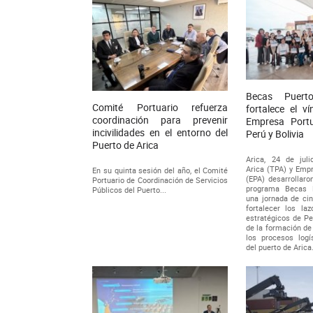
Becas Puert
Comité Portuario refuerza
fortalece el v
coordinación para prevenir
Empresa Portu
incivilidades en el entorno del
Perú y Bolivia
Puerto de Arica
Arica, 24 de juli
Arica (TPA) y Empr
En su quinta sesión del año, el Comité
(EPA) desarrollaro
Portuario de Coordinación de Servicios
programa Becas P
Públicos del Puerto...
una jornada de cin
fortalecer los la
estratégicos de Per
de la formación de
los procesos logí
del puerto de Arica