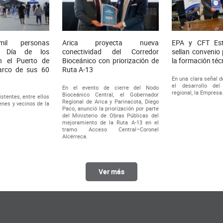
l personas
Arica proyecta nueva
EPA y CFT Est
el Día de los
conectividad del Corredor
sellan convenio 
n el Puerto de
Bioceánico con priorización de
la formación téc
arco de sus 60
Ruta A-13
En una clara señal 
el desarrollo de
En el evento de cierre del Nodo
regional, la Empresa.
Bioceánico Central, el Gobernador
stentes, entre ellos
Regional de Arica y Parinacota, Diego
venes y vecinos de la
Paco, anunció la priorización por parte
del Ministerio de Obras Públicas del
mejoramiento de la Ruta A-13 en el
tramo Acceso Central–Coronel
Alcérreca.
Ver más