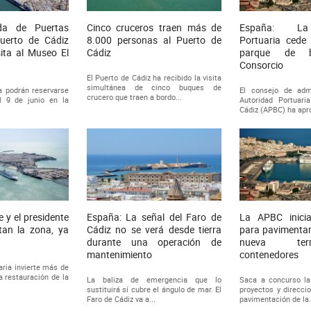
da de Puertas
Cinco cruceros traen más de
España: La
Puerto de Cádiz
8.000 personas al Puerto de
Portuaria cede 
sita al Museo El
Cádiz
parque de b
Consorcio
El Puerto de Cádiz ha recibido la visita
simultánea de cinco buques de
a podrán reservarse
El consejo de adm
crucero que traen a bordo...
l 9 de junio en la
Autoridad Portuar
Cádiz (APBC) ha apro
e y el presidente
España: La señal del Faro de
La APBC inicia
itan la zona, ya
Cádiz no se verá desde tierra
para pavimentar
durante una operación de
nueva te
mantenimiento
contenedores
aria invierte más de
a restauración de la
La baliza de emergencia que lo
Saca a concurso la
sustituirá sí cubre el ángulo de mar. El
proyectos y direcci
Faro de Cádiz va a...
pavimentación de la.