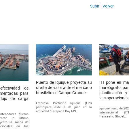
Subir
Volver
Puerto de Iquique proyecta su
ITI pone en m
oferta de valor ante el mercado
mareógrafo para
efectividad de
brasileño en Campo Grande
planificación 
ementadas para
sus operaciones
flujo de carga
Empresa Portuaria Iquique (EPI)
participará este 7 de julio en la
Iquique, junio de 20
actividad "Tarapacá Day MS...
Internacional (
tenedores fueron
Hanseatic Global...
rante la última
ecta la salida de
icionales en los