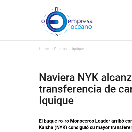
Home
Puertos
Iquique
Naviera NYK alcan
transferencia de ca
Iquique
El buque ro-ro Monoceros Leader arribó con 
Kaisha (NYK) consiguió su mayor transfere