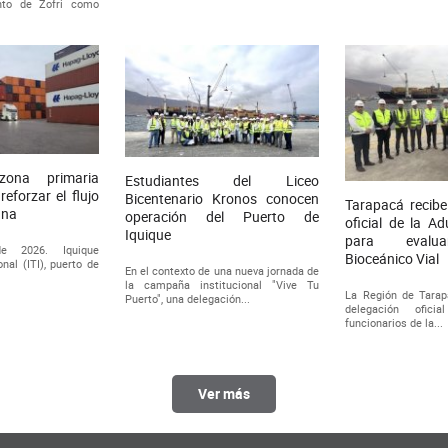
nto de Zofri como
 zona primaria
Estudiantes del Liceo
eforzar el flujo
Bicentenario Kronos conocen
Tarapacá recibe
ana
operación del Puerto de
oficial de la A
Iquique
para evalua
de 2026. Iquique
Bioceánico Vial
nal (ITI), puerto de
En el contexto de una nueva jornada de
la campaña institucional "Vive Tu
La Región de Tarap
Puerto", una delegación...
delegación ofici
funcionarios de la...
Ver más