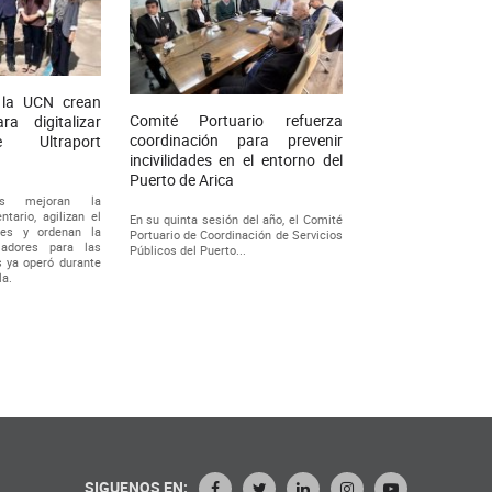
 la UCN crean
Comité Portuario refuerza
ra digitalizar
coordinación para prevenir
 Ultraport
incivilidades en el entorno del
Puerto de Arica
tas mejoran la
ntario, agilizan el
En su quinta sesión del año, el Comité
nes y ordenan la
Portuario de Coordinación de Servicios
ajadores para las
Públicos del Puerto...
s ya operó durante
la.
SIGUENOS EN: