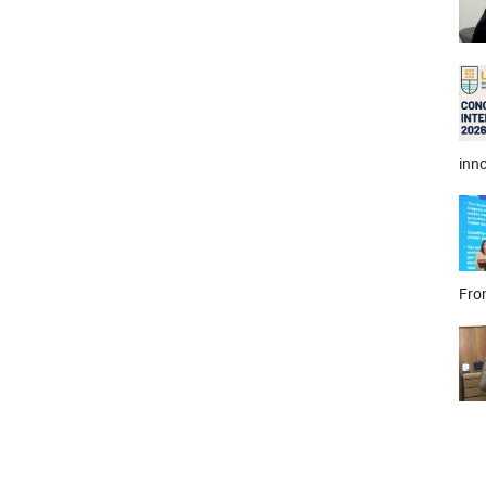
inno
Fron