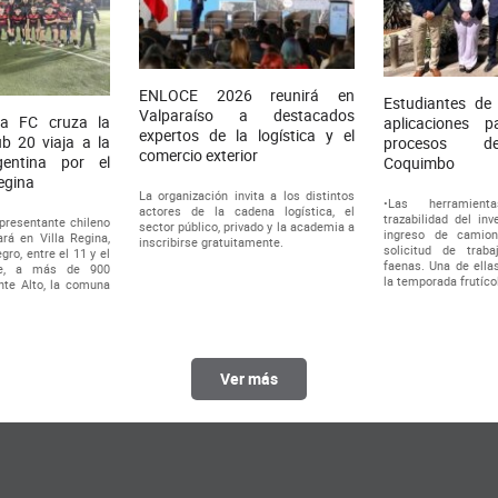
ENLOCE 2026 reunirá en
Estudiantes de
Valparaíso a destacados
a FC cruza la
aplicaciones pa
expertos de la logística y el
sub 20 viaja a la
procesos de
comercio exterior
gentina por el
Coquimbo
egina
La organización invita a los distintos
•Las herramien
actores de la cadena logística, el
trazabilidad del inve
epresentante chileno
sector público, privado y la academia a
ingreso de camio
ará en Villa Regina,
inscribirse gratuitamente.
solicitud de trab
gro, entre el 11 y el
faenas. Una de ella
re, a más de 900
la temporada frutíco
nte Alto, la comuna
b
Ver más