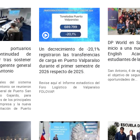
DP World en S
inicio a una nu
s portuarios
Un decrecimiento de -20,1%
English Ac
ontinuidad de
registraron las transferencias
estudiantes de 
r tras sostener
de carga en Puerto Valparaíso
 gerente general
durante el primer semestre de
Antonio
San Antonio, 4 de a
2026 respecto de 2025.
el objetivo de segui
oportunidades de...
cales del sistema
Revise aquí el Informe estadístico del
ntonio se reunieron
Foro Logístico de Valparaíso
neral de Puerto San
FOLOVAP.
do Gajardo, para
s de los principales
empresa y la nueva
citación de Puerto