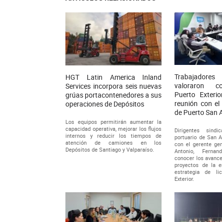
Trabajadore
HGT Latin America Inland
valoraron c
Services incorpora seis nuevas
Puerto Exterio
grúas portacontenedores a sus
reunión con el
operaciones de Depósitos
de Puerto San 
Los equipos permitirán aumentar la
capacidad operativa, mejorar los flujos
Dirigentes sindi
internos y reducir los tiempos de
portuario de San A
atención de camiones en los
con el gerente ge
Depósitos de Santiago y Valparaíso.
Antonio, Fernan
conocer los avance
proyectos de la 
estrategia de li
Exterior.