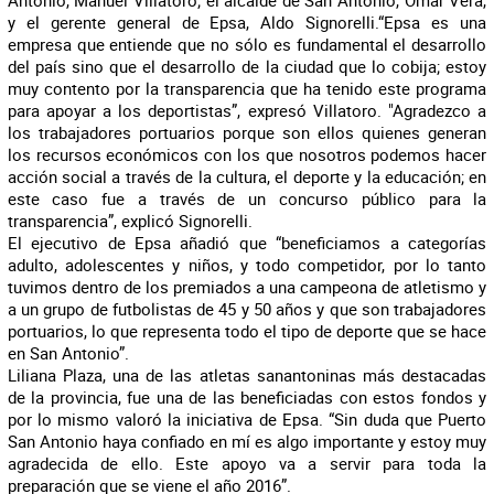
Antonio, Manuel Villatoro; el alcalde de San Antonio, Omar Vera,
y el gerente general de Epsa, Aldo Signorelli.“Epsa es una
empresa que entiende que no sólo es fundamental el desarrollo
del país sino que el desarrollo de la ciudad que lo cobija; estoy
muy contento por la transparencia que ha tenido este programa
para apoyar a los deportistas”, expresó Villatoro. "Agradezco a
los trabajadores portuarios porque son ellos quienes generan
los recursos económicos con los que nosotros podemos hacer
acción social a través de la cultura, el deporte y la educación; en
este caso fue a través de un concurso público para la
transparencia”, explicó Signorelli.
El ejecutivo de Epsa añadió que “beneficiamos a categorías
adulto, adolescentes y niños, y todo competidor, por lo tanto
tuvimos dentro de los premiados a una campeona de atletismo y
a un grupo de futbolistas de 45 y 50 años y que son trabajadores
portuarios, lo que representa todo el tipo de deporte que se hace
en San Antonio”.
Liliana Plaza, una de las atletas sanantoninas más destacadas
de la provincia, fue una de las beneficiadas con estos fondos y
por lo mismo valoró la iniciativa de Epsa. “Sin duda que Puerto
San Antonio haya confiado en mí es algo importante y estoy muy
agradecida de ello. Este apoyo va a servir para toda la
preparación que se viene el año 2016”.