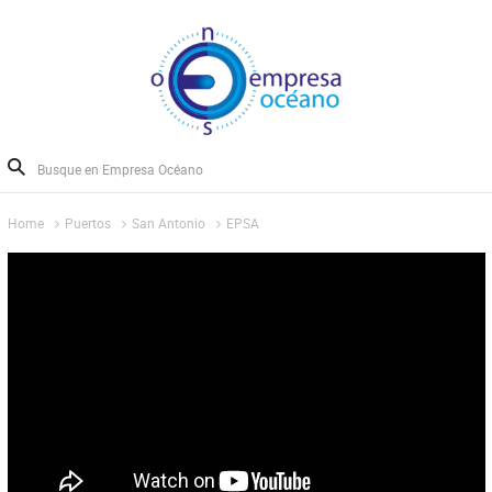
Home
Puertos
San Antonio
EPSA