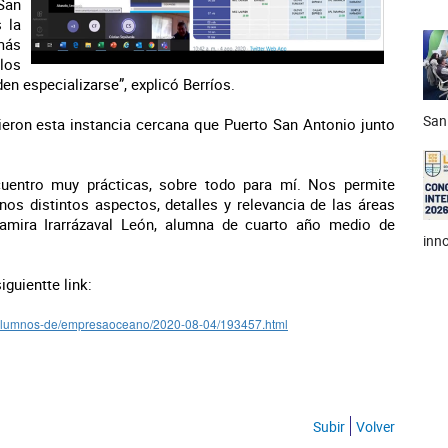
San
 la
más
los
n especializarse”, explicó Berríos.
San
ieron esta instancia cercana que Puerto San Antonio junto
cuentro muy prácticas, sobre todo para mí. Nos permite
nos distintos aspectos, detalles y relevancia de las áreas
amira Irarrázaval León, alumna de cuarto año medio de
inno
iguientte link:
on-alumnos-de/empresaoceano/2020-08-04/193457.html
Subir
Volver