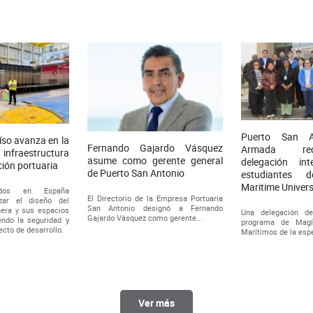
Puerto San A
íso avanza en la
Fernando Gajardo Vásquez
Armada rec
a infraestructura
asume como gerente general
delegación int
ción portuaria
de Puerto San Antonio
estudiantes 
Maritime Univers
zados en España
El Directorio de la Empresa Portuaria
izar el diseño del
San Antonio designó a Fernando
nera y sus espacios
Una delegación de
Gajardo Vásquez como gerente...
iendo la seguridad y
programa de Magí
yecto de desarrollo.
Marítimos de la espe
Ver más