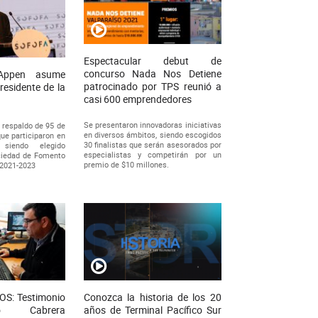
Espectacular debut de
concurso Nada Nos Detiene
Appen asume
patrocinado por TPS reunió a
residente de la
casi 600 emprendedores
Se presentaron innovadoras iniciativas
 respaldo de 95 de
en diversos ámbitos, siendo escogidos
ue participaron en
30 finalistas que serán asesorados por
 siendo elegido
especialistas y competirán por un
ciedad de Fomento
premio de $10 millones.
o 2021-2023
OS: Testimonio
Conozca la historia de los 20
o Cabrera
años de Terminal Pacífico Sur