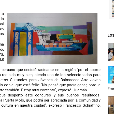
ta
la
al
nzo
un
LOS
na
eo,
S,
8,8
n peruano que decidió radicarse en la región “por el aporte
ha recibido muy bien, siendo uno de los seleccionados para
yectos Culturales para Jóvenes de Balmaceda Arte Joven
o con el que está feliz: “No pensé que podía ganar, porque
Fron
rte también. Estoy muy contento”, expresó Huamán.
que despertó este concurso y sus buenos resultados.
a Puerta Molo, que podrá ser apreciada por la comunidad y
cultura en nuestra ciudad”, expresó Francesco Schiaffino,