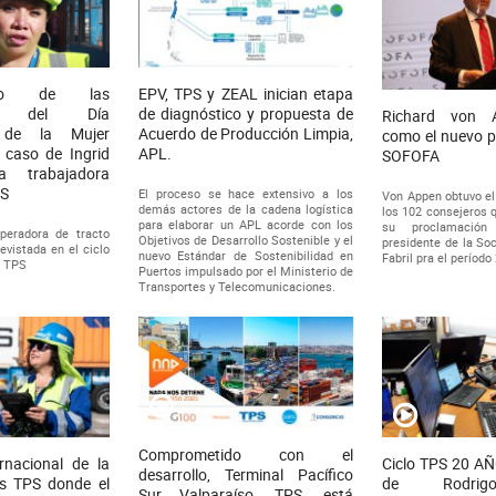
vo de las
EPV, TPS y ZEAL inician etapa
nes del Día
de diagnóstico y propuesta de
Richard von 
l de la Mujer
Acuerdo de Producción Limpia,
como el nuevo p
 caso de Ingrid
APL.
SOFOFA
a trabajadora
PS
El proceso se hace extensivo a los
Von Appen obtuvo el
demás actores de la cadena logística
los 102 consejeros q
para elaborar un APL acorde con los
su proclamación
peradora de tracto
Objetivos de Desarrollo Sostenible y el
presidente de la So
vistada en el ciclo
nuevo Estándar de Sostenibilidad en
Fabril pra el períod
e TPS
Puertos impulsado por el Ministerio de
Transportes y Telecomunicaciones.
Comprometido con el
rnacional de la
Ciclo TPS 20 AÑ
desarrollo, Terminal Pacífico
os TPS donde el
de Rodrig
Sur Valparaíso, TPS, está