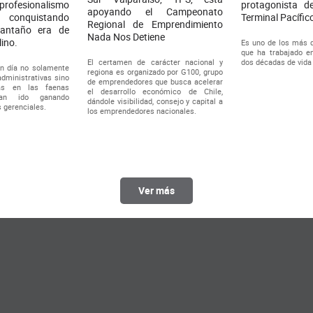
ofesionalismo
protagonista d
apoyando el Campeonato
á conquistando
Terminal Pacífico
Regional de Emprendimiento
antaño era de
Nada Nos Detiene
ino.
Es uno de los más d
que ha trabajado e
dos décadas de vida 
El certamen de carácter nacional y
n día no solamente
regiona es organizado por G100, grupo
dministrativas sino
de emprendedores que busca acelerar
vas en las faenas
el desarrollo económico de Chile,
han ido ganando
dándole visibilidad, consejo y capital a
 gerenciales.
los emprendedores nacionales.
Ver más