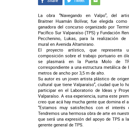
La obra “Navegando en Valpo”, del artis
Braitner Huamán Bolívar, fue elegida como 
ganadora del concurso organizado por Termin
Pacífico Sur Valparaíso (TPS) y Fundación Re
Pecchenino, Lukas, para la realización de 
mural en Avenida Altamirano.
El proyecto artístico, que representa u
composición sobre el trabajo portuario en ól
se plasmará en la Puerta Molo de TP
correspondiente a una estructura metálica de 
metros de ancho por 3,5 m de alto.
Su autor es un joven artista plástico de orige
cultural que tiene Valparaíso”, ciudad que lo 
participar en el Laboratorio de Ideas y Pro
Valparaíso. A esa experiencia, suma este premi
creo que acá hay mucha gente que domina el a
“Estamos muy satisfechos con el interés 
Tendremos una hermosa obra de arte en nuestr
que será una expresión del apoyo de TPS a la 
gerente general de TPS.