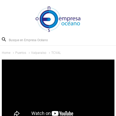
Home
Puertos
Valparaíso
TCVAL