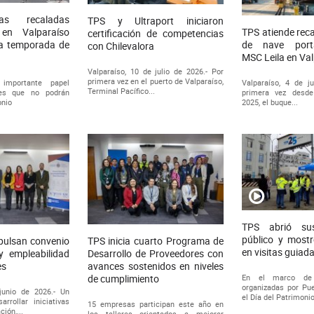
as recaladas
TPS y Ultraport iniciaron
en Valparaíso
TPS atiende rec
certificación de competencias
ma temporada de
de nave porta
con Chilevalora
MSC Leila en Va
Valparaíso, 10 de julio de 2026.- Por
primera vez en el puerto de Valparaíso,
importante papel
Valparaíso, 4 de ju
Terminal Pacífico...
ves que no podrán
primera vez desd
onio
2025, el buque...
TPS abrió su
público y mostr
pulsan convenio
TPS inicia cuarto Programa de
en visitas guiad
y empleabilidad
Desarrollo de Proveedores con
es
avances sostenidos en niveles
En el marco de 
de cumplimiento
organizadas por Pue
junio de 2026.- Un
el Día del Patrimonio
rrollar iniciativas
15 empresas participan este año en
ión,...
los talleres orientados a mejorar