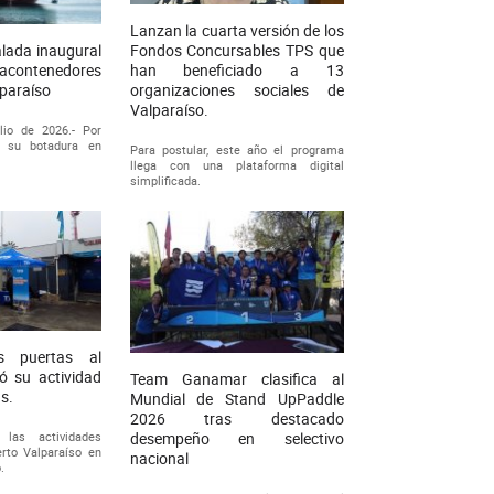
Lanzan la cuarta versión de los
Fondos Concursables TPS que
alada inaugural
han beneficiado a 13
contenedores
organizaciones sociales de
lparaíso
Valparaíso.
lio de 2026.- Por
e su botadura en
Para postular, este año el programa
llega con una plataforma digital
simplificada.
s puertas al
ó su actividad
Team Ganamar clasifica al
as.
Mundial de Stand UpPaddle
2026 tras destacado
las actividades
desempeño en selectivo
rto Valparaíso en
nacional
.