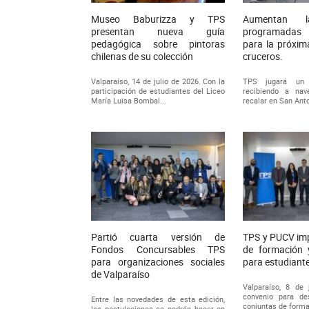
Museo Baburizza y TPS
Aumentan l
presentan nueva guía
programadas 
pedagógica sobre pintoras
para la próxi
chilenas de su colección
cruceros.
Valparaíso, 14 de julio de 2026. Con la
TPS jugará un 
participación de estudiantes del Liceo
recibiendo a na
María Luisa Bombal...
recalar en San Ant
Partió cuarta versión de
TPS y PUCV im
Fondos Concursables TPS
de formación 
para organizaciones sociales
para estudiant
de Valparaíso
Valparaíso, 8 de 
convenio para desa
Entre las novedades de esta edición,
conjuntas de formac
las postulaciones se podrán hacer en