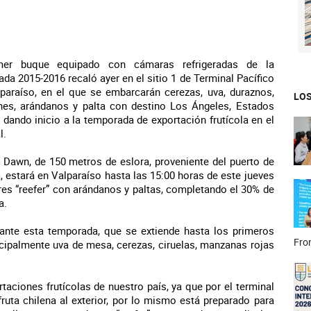
mer buque equipado con cámaras refrigeradas de la
da 2015-2016 recaló ayer en el sitio 1 de Terminal Pacífico
paraíso, en el que se embarcarán cerezas, uva, duraznos,
LOS
ines, arándanos y palta con destino Los Ángeles, Estados
 dando inicio a la temporada de exportación frutícola en el
l.
y Dawn, de 150 metros de eslora, proveniente del puerto de
, estará en Valparaíso hasta las 15:00 horas de este jueves
ores “reefer” con arándanos y paltas, completando el 30% de
a.
ante esta temporada, que se extiende hasta los primeros
Fron
incipalmente uva de mesa, cerezas, ciruelas, manzanas rojas
rtaciones frutícolas de nuestro país, ya que por el terminal
ruta chilena al exterior, por lo mismo está preparado para