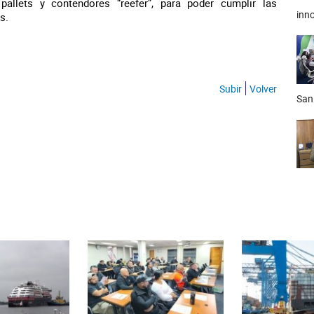
 pallets y contendores “reefer”, para poder cumplir las
inno
s.
Subir
Volver
San