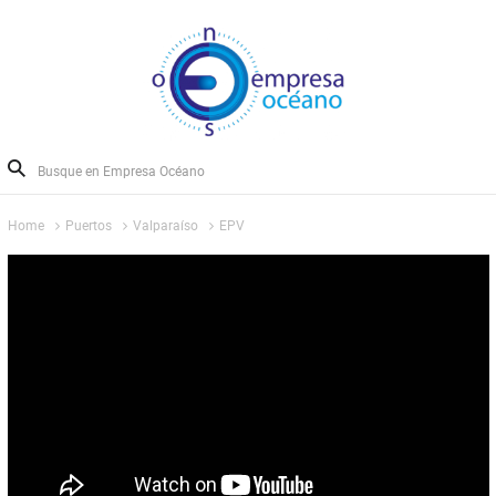
Home
Puertos
Valparaíso
EPV