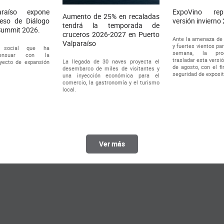
araíso expone
ExpoVino re
Aumento de 25% en recaladas
eso de Diálogo
versión invierno
tendrá la temporada de
Summit 2026.
cruceros 2026-2027 en Puerto
Ante la amenaza de 
Valparaíso
y fuertes vientos par
n social que ha
semana, la prod
sensuar con la
trasladar esta versi
La llegada de 30 naves proyecta el
yecto de expansión
de agosto, con el fi
desembarco de miles de visitantes y
seguridad de exposit
una inyección económica para el
comercio, la gastronomía y el turismo
local.
Ver más