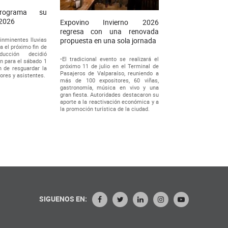
programa su
 2026
Expovino Invierno 2026
regresa con una renovada
inminentes lluvias
propuesta en una sola jornada
a el próximo fin de
ucción decidió
•El tradicional evento se realizará el
ón para el sábado 1
próximo 11 de julio en el Terminal de
n de resguardar la
Pasajeros de Valparaíso, reuniendo a
ores y asistentes.
más de 100 expositores, 60 viñas,
gastronomía, música en vivo y una
gran fiesta. Autoridades destacaron su
aporte a la reactivación económica y a
la promoción turística de la ciudad.
SIGUENOS EN: