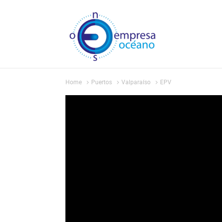
Home
Puertos
Valparaíso
EPV