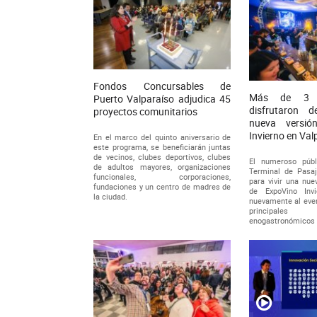
Fondos Concursables de
Más de 3 m
Puerto Valparaíso adjudica 45
disfrutaron 
proyectos comunitarios
nueva versió
Invierno en Val
En el marco del quinto aniversario de
este programa, se beneficiarán juntas
de vecinos, clubes deportivos, clubes
El numeroso públ
de adultos mayores, organizaciones
Terminal de Pasaj
funcionales, corporaciones,
para vivir una nue
fundaciones y un centro de madres de
de ExpoVino Invi
la ciudad.
nuevamente al eve
principale
enogastronómicos d