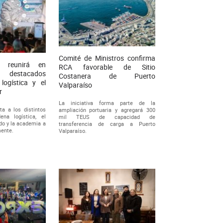
Comité de Ministros confirma
 reunirá en
RCA favorable de Sitio
 destacados
Costanera de Puerto
logística y el
Valparaíso
r
La iniciativa forma parte de la
ta a los distintos
ampliación portuaria y agregará 300
ena logística, el
mil TEUS de capacidad de
ado y la academia a
transferencia de carga a Puerto
mente.
Valparaíso.