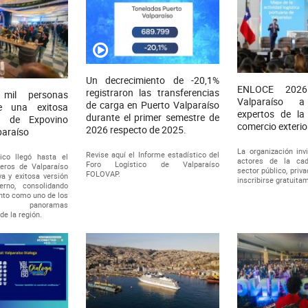
Un decrecimiento de -20,1%
ENLOCE 2026
registraron las transferencias
il personas
Valparaíso a
de carga en Puerto Valparaíso
de una exitosa
expertos de la 
durante el primer semestre de
n de Expovino
comercio exterio
2026 respecto de 2025.
paraíso
La organización invi
Revise aquí el Informe estadístico del
ico llegó hasta el
actores de la cad
Foro Logístico de Valparaíso
eros de Valparaíso
sector público, priv
FOLOVAP.
va y exitosa versión
inscribirse gratuita
erno, consolidando
nto como uno de los
s panoramas
e la región.