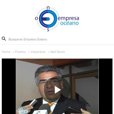
Home
Puertos
Valparaíso
Mall Barón