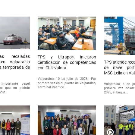
as recaladas
TPS y Ultraport iniciaron
en Valparaíso
TPS atiende rec
certificación de competencias
ma temporada de
de nave porta
con Chilevalora
MSC Leila en Va
Valparaíso, 10 de julio de 2026.- Por
primera vez en el puerto de Valparaíso,
importante papel
Valparaíso, 4 de ju
Terminal Pacífico...
ves que no podrán
primera vez desd
onio
2025, el buque...