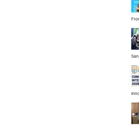
Fron
San
inno