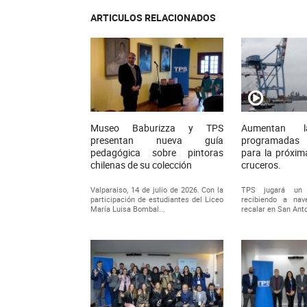
ARTICULOS RELACIONADOS
Museo Baburizza y TPS
Aumentan l
presentan nueva guía
programadas 
pedagógica sobre pintoras
para la próxi
chilenas de su colección
cruceros.
Valparaíso, 14 de julio de 2026. Con la
TPS jugará un 
participación de estudiantes del Liceo
recibiendo a na
María Luisa Bombal...
recalar en San Ant