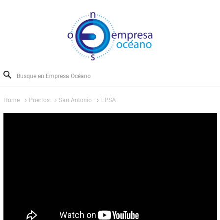
Home
Puertos
San Antonio
EPSA