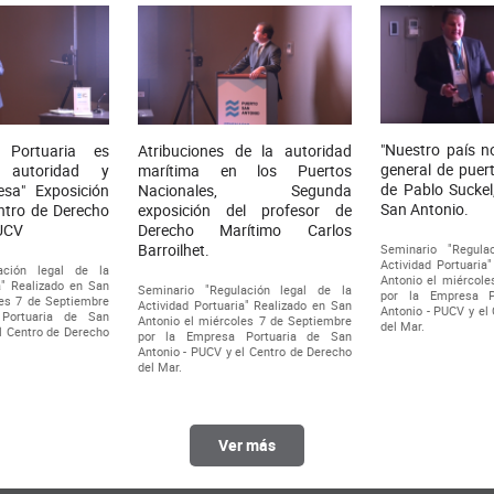
"Nuestro país n
 Portuaria es
Atribuciones de la autoridad
general de puer
e autoridad y
marítima en los Puertos
de Pablo Suckel
sa" Exposición
Nacionales, Segunda
San Antonio.
entro de Derecho
exposición del profesor de
PUCV
Derecho Marítimo Carlos
Barroilhet.
Seminario "Regula
Actividad Portuaria
ación legal de la
Antonio el miércole
a" Realizado en San
Seminario "Regulación legal de la
por la Empresa P
les 7 de Septiembre
Actividad Portuaria" Realizado en San
Antonio - PUCV y el
Portuaria de San
Antonio el miércoles 7 de Septiembre
del Mar.
l Centro de Derecho
por la Empresa Portuaria de San
Antonio - PUCV y el Centro de Derecho
del Mar.
Ver más