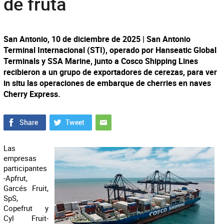
de fruta
San Antonio, 10 de diciembre de 2025 | San Antonio
Terminal Internacional (STI), operado por Hanseatic Global
Terminals y SSA Marine, junto a Cosco Shipping Lines
recibieron a un grupo de exportadores de cerezas, para ver
in situ las operaciones de embarque de cherries en naves
Cherry Express.
Las
empresas
participantes
-Apfrut,
Garcés Fruit,
SpS,
Copefrut y
Cyl Fruit-