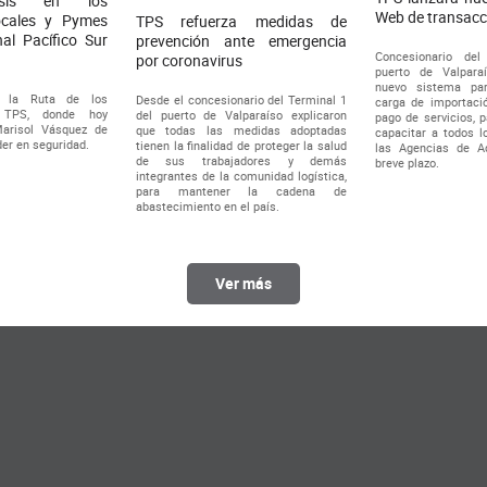
asis en los
Web de transacci
ocales y Pymes
TPS refuerza medidas de
al Pacífico Sur
prevención ante emergencia
Concesionario de
por coronavirus
puerto de Valpara
nuevo sistema par
 la Ruta de los
Desde el concesionario del Terminal 1
carga de importació
 TPS, donde hoy
del puerto de Valparaíso explicaron
pago de servicios, p
arisol Vásquez de
que todas las medidas adoptadas
capacitar a todos l
der en seguridad.
tienen la finalidad de proteger la salud
las Agencias de 
de sus trabajadores y demás
breve plazo.
integrantes de la comunidad logística,
para mantener la cadena de
abastecimiento en el país.
Ver más