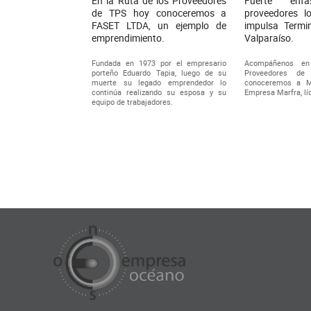
En la Ruta de los Proveedores
Fuerte énf
de TPS hoy conoceremos a
proveedores l
FASET LTDA, un ejemplo de
impulsa Termin
emprendimiento.
Valparaíso.
Fundada en 1973 por el empresario
Acompáñenos en
porteño Eduardo Tapia, luego de su
Proveedores de
muerte su legado emprendedor lo
conoceremos a M
continúa realizando su esposa y su
Empresa Marfra, lí
equipo de trabajadores.