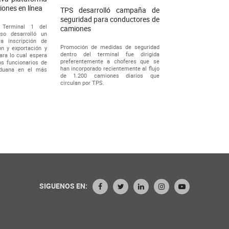
ones en línea
TPS desarrolló campaña de
seguridad para conductores de
l Terminal 1 del
camiones
íso desarrolló un
a inscripción de
Promoción de medidas de seguridad
n y exportación y
dentro del terminal fue dirigida
ara lo cual espera
preferentemente a choferes que se
os funcionarios de
han incorporado recientemente al flujo
Aduana en el más
de 1.200 camiones diarios que
circulan por TPS.
SIGUENOS EN: