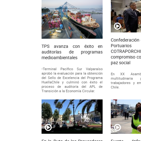
Confederación 
Portuario
TPS avanza con éxito en
COTRAPORCH
auditorías de programas
compromiso con
medioambientales
paz social
•Terminal Pacífico Sur Valparaíso
aprobó la evaluación para la obtención
En XX Asamb
del Sello de Excelencia del Programa
multitudinaria 
HuellaChile y culminó con éxito el
trabajadores y e
proceso de auditoría del APL de
Chile.
Transición a la Economía Circular.