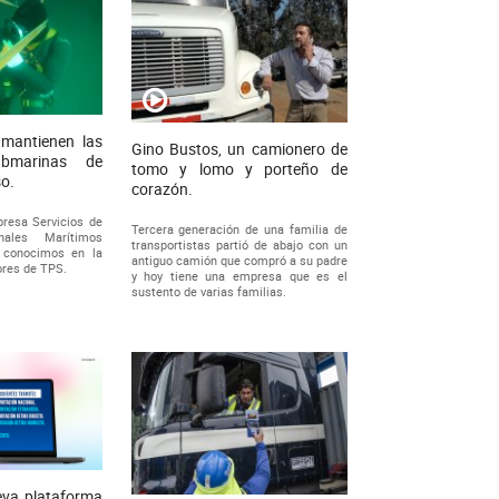
mantienen las
Gino Bustos, un camionero de
ubmarinas de
tomo y lomo y porteño de
so.
corazón.
resa Servicios de
Tercera generación de una familia de
onales Marítimos
transportistas partió de abajo con un
 conocimos en la
antiguo camión que compró a su padre
ores de TPS.
y hoy tiene una empresa que es el
sustento de varias familias.
eva plataforma