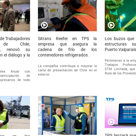
de Trabajadores
Sitrans Reefer en TPS la
Los buzos que 
s de Chile,
empresa que asegura la
estructuras s
I, renovó su
cadena de frío de los
Puerto Valparaí
 el diálogo y la
contenedores refrigerados.
Pertenecen a la emp
Trabajos Profesi
La compañía contribuye a mejorar la
STM Limitada, que
carta de presentación de Chile en el
lea Anual con
Ruta de los Proveed
exterior.
participación de
mpresarios de todo
TPS lanzará nu