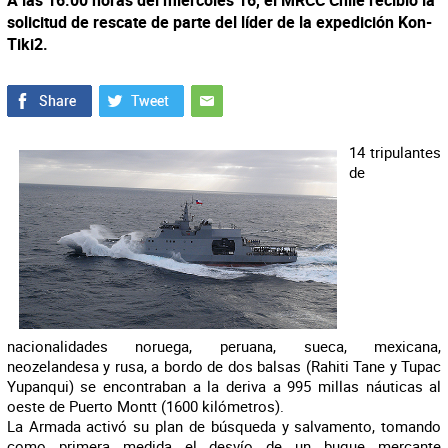
A las 16.00 horas del miércoles 16, el MRCC Chile recibió la
solicitud de rescate de parte del líder de la expedición Kon-
Tiki2.
14 tripulantes
de
nacionalidades noruega, peruana, sueca, mexicana,
neozelandesa y rusa, a bordo de dos balsas (Rahiti Tane y Tupac
Yupanqui) se encontraban a la deriva a 995 millas náuticas al
oeste de Puerto Montt (1600 kilómetros).
La Armada activó su plan de búsqueda y salvamento, tomando
como primera medida el desvío de un buque mercante