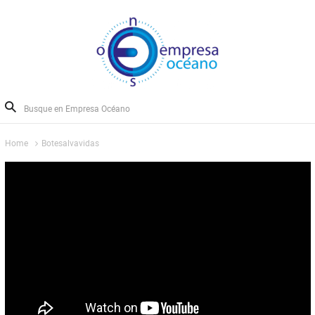
Home
Botesalvavidas