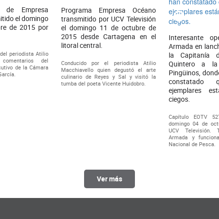
3 de Empresa
Programa Empresa Océano
tido el domingo
transmitido por UCV Televisión
re de 2015 por
el domingo 11 de octubre de
2015 desde Cartagena en el
Interesante op
litoral central.
Armada en lanc
el periodista Atilio
la Capitanía 
 comentarios del
Conducido por el periodista Atilio
Quintero a la
cutivo de la Cámara
Macchiavello quien degustó el arte
Pingüinos, dond
García.
culinario de Reyes y Sal y visitó la
constatado 
tumba del poeta Vicente Huidobro.
ejemplares es
ciegos.
Capítulo EOTV 52
domingo 04 de oct
UCV Televisión. 
Armada y funciona
Nacional de Pesca.
Ver más