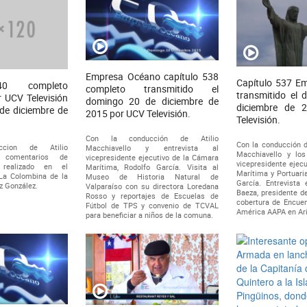
Empresa Océano capítulo 538
Capítulo 537 E
40 completo
completo transmitido el
transmitido el
r UCV Televisión
domingo 20 de diciembre de
diciembre de 
de diciembre de
2015 por UCV Televisión.
Televisión.
Con la conducción de Atilio
Con la conducción de
cion de Atilio
Macchiavello y entrevista al
Macchiavello y lo
 comentarios de
vicepresidente ejecutivo de la Cámara
vicepresidente ejec
 realizado en el
Marítima, Rodolfo García. Visita al
Marítima y Portuaria
La Colombina de la
Museo de Historia Natural de
García. Entrevista 
z González.
Valparaíso con su directora Loredana
Baeza, presidente
Rosso y reportajes de Escuelas de
cobertura de Encuen
Fútbol de TPS y convenio de TCVAL
América AAPA en Ari
para beneficiar a niños de la comuna.