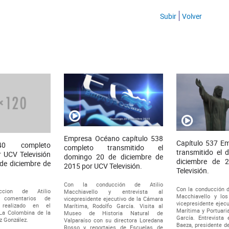
Subir
Volver
Empresa Océano capítulo 538
Capítulo 537 E
40 completo
completo transmitido el
transmitido el
r UCV Televisión
domingo 20 de diciembre de
diciembre de 
de diciembre de
2015 por UCV Televisión.
Televisión.
Con la conducción de Atilio
Con la conducción de
cion de Atilio
Macchiavello y entrevista al
Macchiavello y lo
 comentarios de
vicepresidente ejecutivo de la Cámara
vicepresidente ejec
 realizado en el
Marítima, Rodolfo García. Visita al
Marítima y Portuaria
La Colombina de la
Museo de Historia Natural de
García. Entrevista 
z González.
Valparaíso con su directora Loredana
Baeza, presidente
Rosso y reportajes de Escuelas de