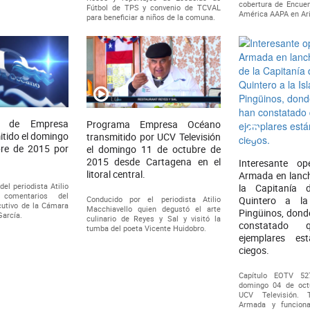
cobertura de Encuen
Fútbol de TPS y convenio de TCVAL
América AAPA en Ari
para beneficiar a niños de la comuna.
3 de Empresa
Programa Empresa Océano
tido el domingo
transmitido por UCV Televisión
re de 2015 por
el domingo 11 de octubre de
2015 desde Cartagena en el
Interesante op
litoral central.
Armada en lanc
el periodista Atilio
la Capitanía 
 comentarios del
Conducido por el periodista Atilio
Quintero a la
cutivo de la Cámara
Macchiavello quien degustó el arte
Pingüinos, dond
García.
culinario de Reyes y Sal y visitó la
constatado 
tumba del poeta Vicente Huidobro.
ejemplares es
ciegos.
Capítulo EOTV 52
domingo 04 de oct
UCV Televisión. 
Armada y funciona