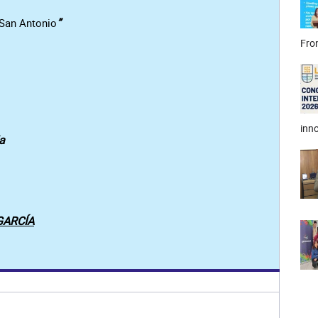
”
San Antonio
Fron
inno
a
GARCÍA