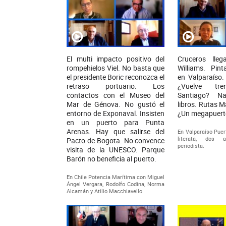
El multi impacto positivo del
Cruceros lle
rompehielos Viel. No basta que
Williams. Pinta
el presidente Boric reconozca el
en Valparaíso
retraso portuario. Los
¿Vuelve tre
contactos con el Museo del
Santiago? N
Mar de Génova. No gustó el
libros. Rutas M
entorno de Exponaval. Insisten
¿Un megapuerto
en un puerto para Punta
Arenas. Hay que salirse del
En Valparaíso Puer
literata, dos 
Pacto de Bogota. No convence
periodista.
visita de la UNESCO. Parque
Barón no beneficia al puerto.
En Chile Potencia Marítima con Miguel
Ángel Vergara, Rodolfo Codina, Norma
Alcamán y Atilio Macchiavello.