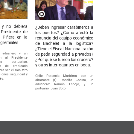
 y no debiera
¿Deben ingresar carabineros a
 Presidente de
los puertos? ¿Cómo afectó la
n Piñera en la
renuncia del equipo económico
 gremiales.
de Bachelet a la logística?
¿Tiene el Fiscal Nacional razón
n aduanero y un
de pedir seguridad a privados?
an al Presidente
¿Por qué se fueron los crucero?
s portuarias,
y otros interrogantes en boga.
nta de empleado
ra ser el ministro
iones, seguridad y
Chile Potencia Marítima con un
és.
almirante (r): Rodolfo Codina, un
aduanero: Ramón Espejo, y un
portuario: Juan Soto.