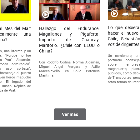
Lo que debiera
al Mes del Mar:
Hallazgo del Endurance.
hacer el nuevo
ealmente una
Magallanes y Pigafetta.
Chile, Sebastiá
ima?
Impacto de Chancay.
voz de dirgentes
Maritorio. ¿Chile con EEUU o
China?
, una literata y un
ra: "Porque no fue
Un camionero, u
 a Prat". Alcamán:
portuario aconsej
Con Rodolfo Codina, Norma Alcamán,
ocan admiración".
sobre empresa
Miguel Ángel Vergara y Atilio
o uso corbata".
megapuerto, pla
Macchiavello, en Chile Potencia
 homenaje al puerto
públicos, como debie
Marítima.
joven héroe mapuche
de Transportes, pens
. El legado del
otros temas de inter
z Busch. Réplica de
da de Prat.
Ver más