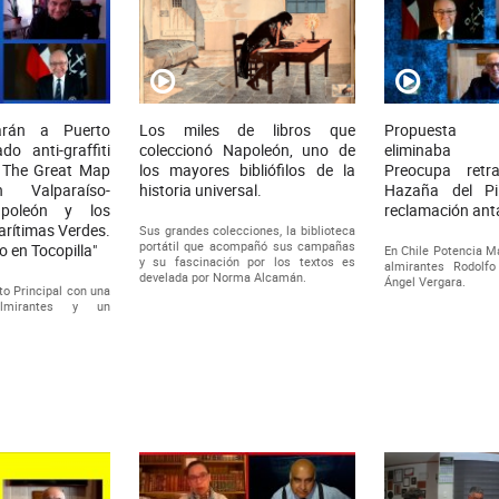
garán a Puerto
Los miles de libros que
Propuesta co
do anti-graffiti
coleccionó Napoleón, uno de
eliminaba D
. The Great Map
los mayores bibliófilos de la
Preocupa retra
n Valparaíso-
historia universal.
Hazaña del Pi
apoleón y los
reclamación antá
arítimas Verdes.
Sus grandes colecciones, la biblioteca
portátil que acompañó sus campañas
 en Tocopilla"
En Chile Potencia Ma
y su fascinación por los textos es
almirantes Rodolf
develada por Norma Alcamán.
Ángel Vergara.
to Principal con una
almirantes y un