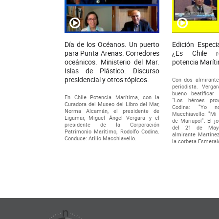
Día de los Océanos. Un puerto
Edición Especi
para Punta Arenas. Corredores
¿Es Chile r
oceánicos. Ministerio del Mar.
potencia Marít
Islas de Plástico. Discurso
presidencial y otros tópicos.
Con dos almirantes
periodista. Verga
bueno beatificar
En Chile Potencia Marítima, con la
"Los héroes prov
Curadora del Museo del Libro del Mar,
Codina: "Yo n
Norma Alcamán, el presidente de
Macchiavello: "Mi
Ligamar, Miguel Ángel Vergara y el
de Mariupol". El 
presidente de la Corporación
del 21 de Mayo
Patrimonio Marítimo, Rodolfo Codina.
almirante Martíne
Conduce: Atilio Macchiavello.
la corbeta Esmeral