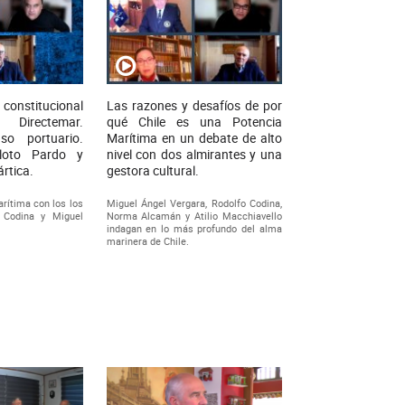
nstitucional
Las razones y desafíos de por
irectemar.
qué Chile es una Potencia
so portuario.
Marítima en un debate de alto
loto Pardo y
nivel con dos almirantes y una
rtica.
gestora cultural.
rítima con los los
Miguel Ángel Vergara, Rodolfo Codina,
o Codina y Miguel
Norma Alcamán y Atilio Macchiavello
indagan en lo más profundo del alma
marinera de Chile.