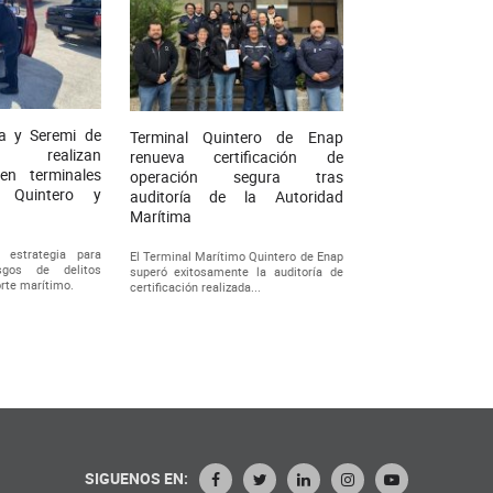
a y Seremi de
Terminal Quintero de Enap
 realizan
renueva certificación de
 en terminales
operación segura tras
e Quintero y
auditoría de la Autoridad
Marítima
 estrategia para
El Terminal Marítimo Quintero de Enap
esgos de delitos
superó exitosamente la auditoría de
orte marítimo.
certificación realizada...
SIGUENOS EN: