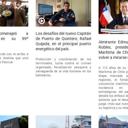
homenajeó a
Los desafíos del nuevo Capitán
s en su 99º
de Puerto de Quintero, Rafael
Almirante Edm
Quijada, en el principal puerto
Robles, presi
energético del país.
Marítima de Chi
ide con el arribo a
volver a mirarse
i Analola que unió
Protección y coordinación de los
de Pascua.
terrminales, lucha contra el crimen
organizado, fiscalización pesquera y
A 112 años de su f
salvaguarda de la vida humana en los
Marítima de Chile p
balnearios.
etapa marcada p
regiones, el fort
conciencia marítim
incidencia en 
estratégicas del pa
detalla los énfasis d
advierte que el desa
juega -más que nunc
su logística y su rel