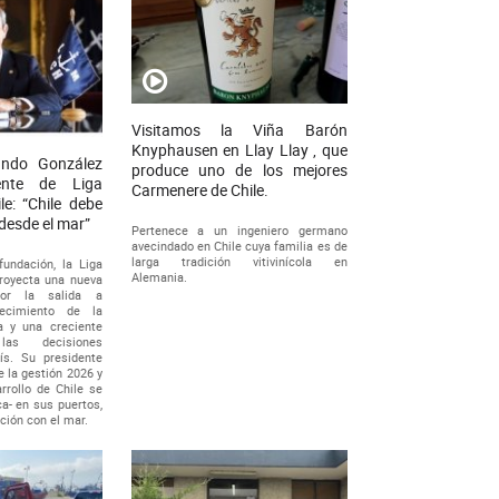
Visitamos la Viña Barón
Knyphausen en Llay Llay , que
undo González
produce uno de los mejores
dente de Liga
Carmenere de Chile.
le: “Chile debe
 desde el mar”
Pertenece a un ingeniero germano
avecindado en Chile cuya familia es de
larga tradición vitivinícola en
undación, la Liga
Alemania.
royecta una nueva
or la salida a
alecimiento de la
a y una creciente
las decisiones
ís. Su presidente
e la gestión 2026 y
rrollo de Chile se
a- en sus puertos,
ación con el mar.