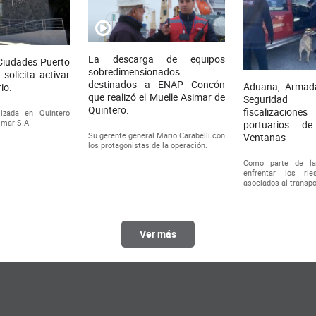
La descarga de equipos
Ciudades Puerto
sobredimensionados
solicita activar
destinados a ENAP Concón
Aduana, Armad
io.
que realizó el Muelle Asimar de
Seguridad
Quintero.
fiscalizaciones
izada en Quintero
imar S.A.
portuarios d
Su gerente general Mario Carabelli con
Ventanas
los protagonistas de la operación.
Como parte de la
enfrentar los ri
asociados al transp
Ver más