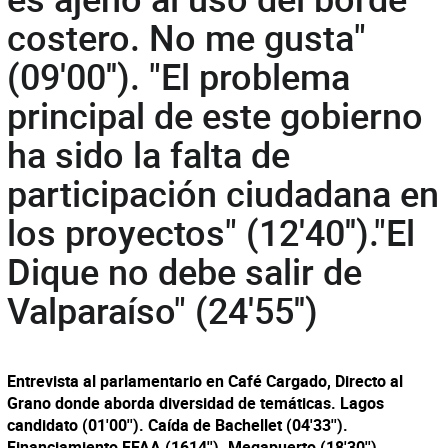
costero. No me gusta"
(09'00''). "El problema
principal de este gobierno
ha sido la falta de
participación ciudadana en
los proyectos" (12'40'')."El
Dique no debe salir de
Valparaíso" (24'55'')
Entrevista al parlamentario en Café Cargado, Directo al
Grano donde aborda diversidad de temáticas. Lagos
candidato (01'00''). Caída de Bachellet (04'33'').
Financiamiento FFAA (1614''). Megapuerto (18'30'').