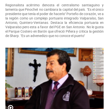
Regionalista acérrimo denosta el centralismo santiaguino y
lamenta que Pinochet no cambiara la capital del país. "Es el único
presidente que tenía el poder de hacerlo" Porteño de corazón, ve a
la región como un complejo portuario integrado Valparaíso, San
Antonio, Quintero-Ventanas. Destaca la eficiencia portuaria en
Valparaíso pero esta a favor del PGE en San Antonio. No le gusta
el Parque Costero en Barón que ofreció Piñera y critica la gestión
de Sharp. "Es un advenedizo que no conoce el puerto"