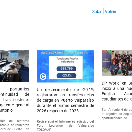
Subir
Volver
DP World en S
inicio a una nu
s portuarios
Un decrecimiento de -20,1%
English Ac
ontinuidad de
registraron las transferencias
estudiantes de 
r tras sostener
de carga en Puerto Valparaíso
 gerente general
durante el primer semestre de
Antonio
San Antonio, 4 de a
2026 respecto de 2025.
el objetivo de segui
oportunidades de...
cales del sistema
Revise aquí el Informe estadístico del
ntonio se reunieron
Foro Logístico de Valparaíso
neral de Puerto San
FOLOVAP.