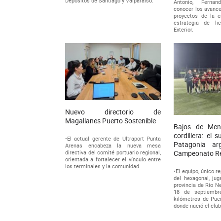
Depósitos de Santiago y Valparaíso.
Antonio, Fernan
conocer los avance
proyectos de la 
estrategia de li
Exterior.
Nuevo directorio de
Magallanes Puerto Sostenible
Bajos de Men
cordillera: el 
•El actual gerente de Ultraport Punta
Patagonia ar
Arenas encabeza la nueva mesa
directiva del comité portuario regional,
Campeonato R
orientada a fortalecer el vínculo entre
los terminales y la comunidad.
•El equipo, único r
del hexagonal, jug
provincia de Río Ne
18 de septiemb
kilómetros de Pue
donde nació el clu