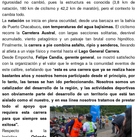
rigurosidad no cambió, pues la estructura es conocida (3,8 km de
natación, 180 km de ciclismo y 42,2 km de maratón), pero el contexto lo
cambia todo.
La
natación
se inicia en plena oscuridad, desde una barcaza en la bahía
de Puerto Chacabuco
, con temperaturas del agua bajísimas.
El ciclismo
recorre la
Carretera Austral
, con largas secciones solitarias, desnivel
acumulado, viento patagónico y un paisaje tan brutal como hipnótico.
Finalmente, la
carrera a pie combina asfalto, ripio y senderos,
llevando
al atleta a un viaje físico y mental hasta el
Lago General Carrera
.
Desde Emporcha,
Felipe Candia, gerente general
, se mostró satisfecho
con la organización y el valor que le entrega a la comunidad eventos de
este calibre, señalando que "
esta es una carrera que ya se realiza hace
bastantes años y nosotros hemos participado desde el principio, por
lo tanto, las tareas se han ido perfeccionando. Nosotros somos un
catalizador del desarrollo de la región, y las actividades deportivas
son obviamente parte del desarrollo de un territorio que está tan
aislado como el nuestro, y en esa línea
nosotros tratamos de prestar
todo el apoyo que
requiera esta carrera
para que siempre sea
exitosa".
Respecto a la
logística,
Orlando