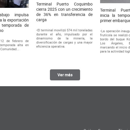
Terminal Puerto Coquimbo
cierra 2025 con un crecimiento
Terminal Pue
de 36% en transferencia de
bajo impulsa
inicia la temp
carga
a la exportación
primer embarque
n temporada de
rno
•El terminal movilizó 574 mil toneladas
•La operación inaugu
durante el año, impulsado por el
frutícola se realizó
dinamismo de la minería, la
bordo del buque Ko
 12 de febrero de
diversificación de cargas y una mayor
Los Ángeles, E
temporada alta en
eficiencia operativa.
marcando el inicio d
a Comunidad...
para la actividad log
Ver más