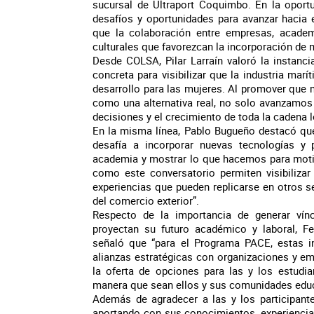
sucursal de Ultraport Coquimbo. En la oportu
desafíos y oportunidades para avanzar hacia 
que la colaboración entre empresas, acade
culturales que favorezcan la incorporación de
Desde COLSA, Pilar Larraín valoró la instanc
concreta para visibilizar que la industria mar
desarrollo para las mujeres. Al promover que
como una alternativa real, no solo avanzamos
decisiones y el crecimiento de toda la cadena l
En la misma línea, Pablo Bugueño destacó que
desafía a incorporar nuevas tecnologías y 
academia y mostrar lo que hacemos para motiv
como este conversatorio permiten visibilizar
experiencias que pueden replicarse en otros s
del comercio exterior”.
Respecto de la importancia de generar vín
proyectan su futuro académico y laboral, 
señaló que “para el Programa PACE, estas in
alianzas estratégicas con organizaciones y e
la oferta de opciones para las y los estudi
manera que sean ellos y sus comunidades educa
Además de agradecer a las y los participante
aportando con sus conocimientos, experiencia