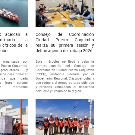
 acercan la
Consejo de Coordinación
ortuaria a
Ciudad Puerto Coquimbo
 cítricos de la
realiza su primera sesión y
imbo
define agenda de trabajo 2026
d organizada por
Este miércoles se llevó a cabo la
 Puerto Coquimbo,
primera sesión del Consejo de
productores y
Coordinación Ciudad Puerto Coquimbo
ricos para conocer
(CCCP), instancia liderada por el
stica que cada
Gobernador Regional, Cristóbal Juliá, y
a fruta regional
que reúne a diversos actores públicos
tos mercados
y privados vinculados al desarrollo
portuario y urbano de la región.