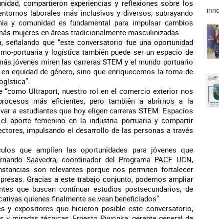
nidad, compartieron experiencias y reflexiones sobre los
inno
entornos laborales más inclusivos y diversos, subrayando
mia y comunidad es fundamental para impulsar cambios
 más mujeres en áreas tradicionalmente masculinizadas.
ia, señalando que “este conversatorio fue una oportunidad
ítimo-portuaria y logística también puede ser un espacio de
 más jóvenes miren las carreras STEM y el mundo portuario
 en equidad de género, sino que enriquecemos la toma de
ogística”.
 “como Ultraport, nuestro rol en el comercio exterior nos
procesos más eficientes, pero también a abrirnos a la
ar a estudiantes que hoy eligen carreras STEM. Espacios
 el aporte femenino en la industria portuaria y compartir
ectores, impulsando el desarrollo de las personas a través
culos que amplíen las oportunidades para jóvenes que
Fernando Saavedra, coordinador del Programa PACE UCN,
stancias son relevantes porque nos permiten fortalecer
mpresas. Gracias a este trabajo conjunto, podemos ampliar
antes que buscan continuar estudios postsecundarios, de
tivas quienes finalmente se vean beneficiados”.
s y expositores que hicieron posible este conversatorio,
s y miradas técnicas, Ernesto Piwonka, gerente general de