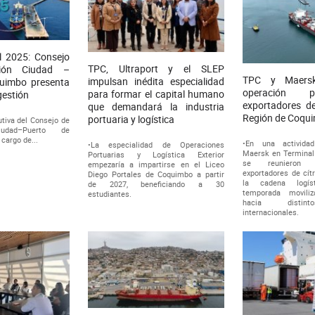
 2025: Consejo
TPC, Ultraport y el SLEP
ción Ciudad –
TPC y Maersk
impulsan inédita especialidad
uimbo presenta
operación p
para formar el capital humano
gestión
exportadores de
que demandará la industria
Región de Coqu
portuaria y logística
utiva del Consejo de
iudad–Puerto de
cargo de...
•En una activida
•La especialidad de Operaciones
Maersk en Terminal
Portuarias y Logística Exterior
se reunieron 
empezaría a impartirse en el Liceo
exportadores de cít
Diego Portales de Coquimbo a partir
la cadena logí
de 2027, beneficiando a 30
temporada moviliz
estudiantes.
hacia distin
internacionales.