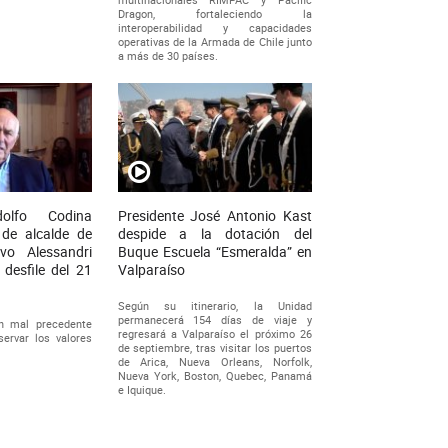
Dragon, fortaleciendo la
interoperabilidad y capacidades
operativas de la Armada de Chile junto
a más de 30 países.
dolfo Codina
Presidente José Antonio Kast
n de alcalde de
despide a la dotación del
avo Alessandri
Buque Escuela “Esmeralda” en
 desfile del 21
Valparaíso
Según su itinerario, la Unidad
permanecerá 154 días de viaje y
un mal precedente
regresará a Valparaíso el próximo 26
servar los valores
de septiembre, tras visitar los puertos
de Arica, Nueva Orleans, Norfolk,
Nueva York, Boston, Quebec, Panamá
e Iquique.