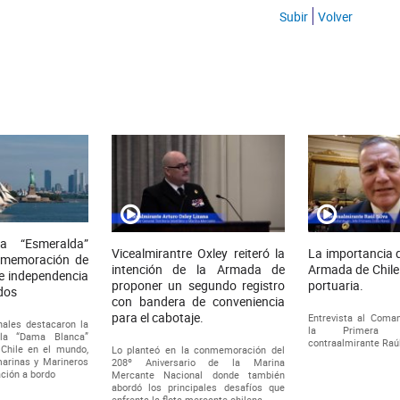
Subir
Volver
a “Esmeralda”
Vicealmirantre Oxley reiteró la
La importancia q
onmemoración de
intención de la Armada de
Armada de Chile
e independencia
proponer un segundo registro
portuaria.
dos
con bandera de conveniencia
para el cabotaje.
Entrevista al Coma
nales destacaron la
la Primera 
 la “Dama Blanca”
contraalmirante Raúl
Chile en el mundo,
Lo planteó en la conmemoración del
arinas y Marineros
208º Aniversario de la Marina
ción a bordo
Mercante Nacional donde también
abordó los principales desafíos que
enfrenta la flota mercante chilena.