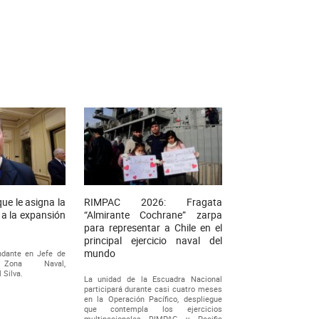
ue le asigna la
RIMPAC 2026: Fragata
 a la expansión
“Almirante Cochrane” zarpa
para representar a Chile en el
principal ejercicio naval del
mundo
ndante en Jefe de
Zona Naval,
 Silva.
La unidad de la Escuadra Nacional
participará durante casi cuatro meses
en la Operación Pacífico, despliegue
que contempla los ejercicios
multinacionales RIMPAC y Pacific