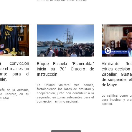
a convicción
Buque Escuela “Esmeralda”
Almirante Ro
ue el mar es un
inicia su 70° Crucero de
critica decisió
tante para el
Instrucción.
Zapallar, Gust
ile".
de suspender el
de Mayo.
La Unidad visitará tres países,
fortaleciendo los lazos de amistad y
efe de la Armada,
cooperación, junto con contribuir a la
do Cabrera, en su
Lo califica como 
seguridad en zonas relevantes para el
el Mar.
para inculcar y pre
comercio marítimo nacional.
patrios.