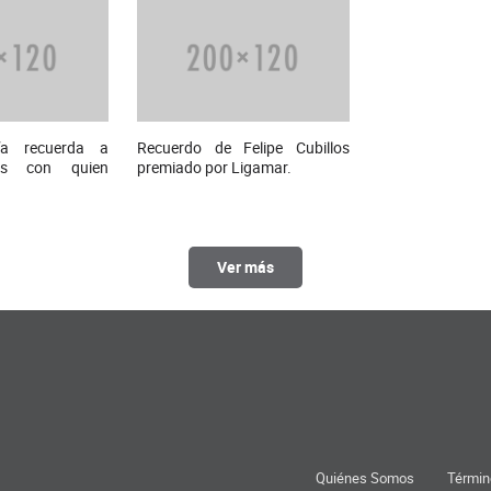
ía recuerda a
Recuerdo de Felipe Cubillos
los con quien
premiado por Ligamar.
Ver más
Quiénes Somos
Términ