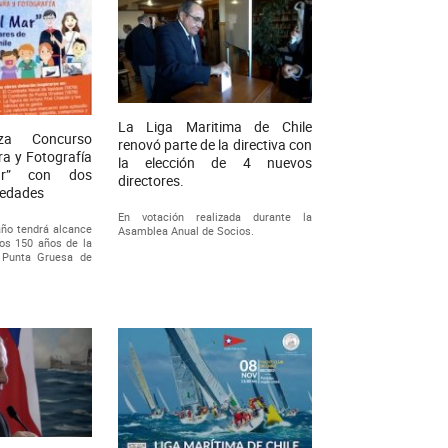
La Liga Maritima de Chile
za Concurso
renovó parte de la directiva con
ra y Fotografía
la elección de 4 nuevos
r” con dos
directores.
vedades
En votación realizada durante la
año tendrá alcance
Asamblea Anual de Socios.
los 150 años de la
y Punta Gruesa de