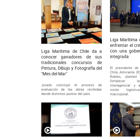
Liga Marítima 
enfrentar el c
con una gober
Liga Marítima de Chile da a
integrada
conocer ganadores de sus
tradicionales concursos de
Pintura, Dibujo y Fotografía del
El presidente de
Chile, Almirante (
"Mes del Mar"
Robles, planteó
fortalecer l
Jurado concluyó el proceso de
interagencial y 
evaluación de las obras recibidas
visión logíst
desde distintos puntos del país.
macrozonal.