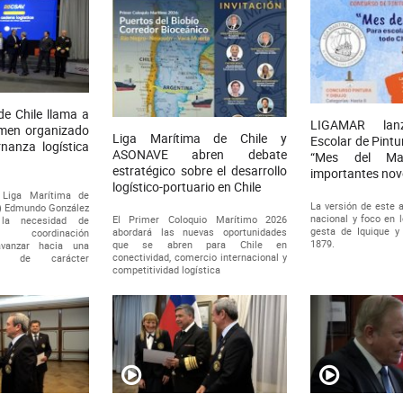
de Chile llama a
LIGAMAR lan
rimen organizado
Liga Marítima de Chile y
Escolar de Pintu
nanza logística
ASONAVE abren debate
“Mes del Ma
estratégico sobre el desarrollo
importantes no
logístico-portuario en Chile
 Liga Marítima de
La versión de este 
R) Edmundo González
nacional y foco en 
El Primer Coloquio Marítimo 2026
 la necesidad de
gesta de Iquique 
abordará las nuevas oportunidades
a coordinación
1879.
que se abren para Chile en
avanzar hacia una
conectividad, comercio internacional y
ica de carácter
competitividad logística