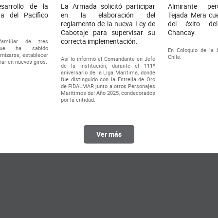
sarrollo de la
La Armada solicitó participar
Almirante pe
na del Pacífico
en la elaboración del
Tejada Mera cue
reglamento de la nueva Ley de
del éxito de
Cabotaje para supervisar su
Chancay.
correcta implementación.
amiliar de tres
 que ha sabido
En Coloquio de la 
rnizarse, establecer
Chile.
Así lo informó el Comandante en Jefe
nar en nuevos giros.
de la institución, durante el 111º
aniversario de la Liga Marítima, donde
fue distinguido con la Estrella de Oro
de FIDALMAR junto a otros Personajes
Marítimos del Año 2025, condecorados
por la entidad.
Ver más