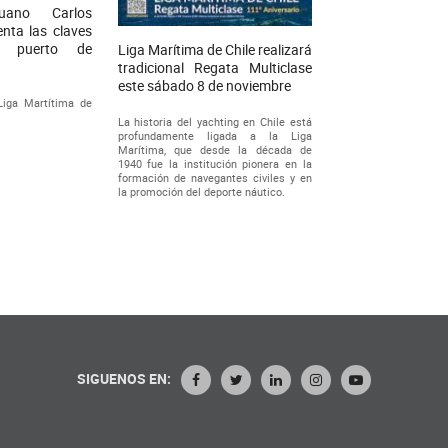
ruano Carlos
nta las claves
l puerto de
Liga Marítima de Chile realizará
tradicional Regata Multiclase
este sábado 8 de noviembre
Liga Martítima de
La historia del yachting en Chile está
profundamente ligada a la Liga
Marítima, que desde la década de
1940 fue la institución pionera en la
formación de navegantes civiles y en
la promoción del deporte náutico.
SIGUENOS EN: