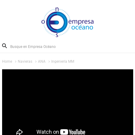
Home
Navieras
ANA
Ingeniería MM