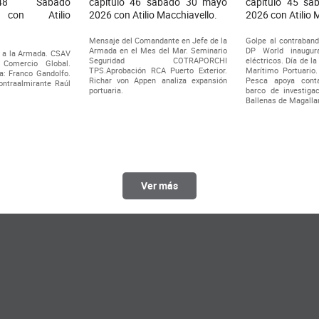
 48 Sábado
capítulo 46 sábado 30 mayo
capítulo 45 s
 con Atilio
2026 con Atilio Macchiavello.
2026 con Atilio 
Mensaje del Comandante en Jefe de la
Golpe al contraband
Armada en el Mes del Mar. Seminario
DP World inaugur
 a la Armada. CSAV
Seguridad COTRAPORCHI
eléctricos. Día de la
 Comercio Global.
TPS.Aprobación RCA Puerto Exterior.
Marítimo Portuario.
a: Franco Gandolfo.
Richar von Appen analiza expansión
Pesca apoya cont
Contraalmirante Raúl
portuaria.
barco de investigac
Ballenas de Magalla
Ver más