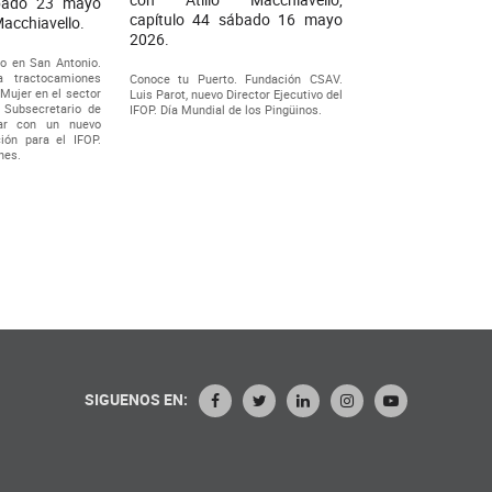
ábado 23 mayo
capítulo 44 sábado 16 mayo
Macchiavello.
2026.
o en San Antonio.
a tractocamiones
Conoce tu Puerto. Fundación CSAV.
 Mujer en el sector
Luis Parot, nuevo Director Ejecutivo del
 Subsecretario de
IFOP. Día Mundial de los Pingüinos.
ar con un nuevo
ión para el IFOP.
nes.
SIGUENOS EN: