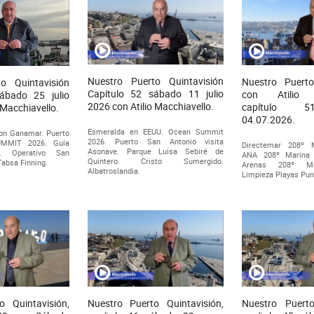
Nuestro Puerto Quintavisión
Nuestro Puerto
o Quintavisión
Capítulo 52 sábado 11 julio
con Atilio M
sábado 25 julio
2026 con Atilio Macchiavello.
capítulo 5
 Macchiavello.
04.07.2026.
Esmeralda en EEUU. Ocean Summit
on Ganamar. Puerto
2026. Puerto San Antonio visita
UMMIT 2026. Guía
Directemar 208º 
Asonave. Parque Luisa Sebiré de
. Operativo San
ANA 208º Marina 
Quintero. Cristo Sumergido.
Tabsa Finning.
Arenas 208º Ma
Albatroslandia.
Limpieza Playas Pun
o Quintavisión,
Nuestro Puerto Quintavisión,
Nuestro Puerto